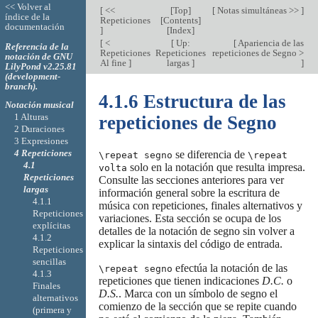
<< Volver al
[
<<
[
Top
]
[
Notas simultáneas >>
]
índice de la
Repeticiones
[
Contents
]
documentación
]
[
Index
]
[
<
[
Up:
[
Apariencia de las
Referencia de la
Repeticiones
Repeticiones
repeticiones de Segno >
notación de GNU
Al fine
]
largas
]
]
LilyPond v2.25.81
(development-
branch).
4.1.6 Estructura de las
Notación musical
1 Alturas
repeticiones de Segno
2 Duraciones
3 Expresiones
4 Repeticiones
se diferencia de
\repeat segno
\repeat
4.1
solo en la notación que resulta impresa.
volta
Repeticiones
Consulte las secciones anteriores para ver
largas
información general sobre la escritura de
4.1.1
música con repeticiones, finales alternativos y
Repeticiones
variaciones. Esta sección se ocupa de los
explícitas
detalles de la notación de segno sin volver a
4.1.2
explicar la sintaxis del código de entrada.
Repeticiones
sencillas
efectúa la notación de las
\repeat segno
4.1.3
repeticiones que tienen indicaciones
D.C.
o
Finales
D.S.
. Marca con un símbolo de segno el
alternativos
comienzo de la sección que se repite cuando
(primera y