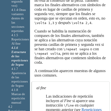
no está al comienzo de la pieza. También
segunda
marca los finales alternativos con símbolos de
vez)
coda en lugar de casillas de primera y
4.1.4 Otras
segunda vez, siempre que los finales se
variantes
suponga que se ejecutan en orden, esto es, no
dentro de
las
y después
.
\volta 1,3
\volta 2,4
secciones
repetidas
Cuando se habilita la numeración de
4.1.5
compases de los finales alternativos, también
Repeticiones
se aplica a las alternativas cuya notación
Al fine
presenta casillas de primera y segunda vez si
4.1.6
se han creado con
o con
\repeat segno
Estructura
, pero no se aplica a los
\repeat volta
de las
finales alternativos que contienen símbolos de
repeticiones
coda.
de Segno
4.1.7
A continuación aparecen muestras de algunos
Apariencia
usos comunes.
de las
repeticiones
de Segno
al fine
4.1.8
Marcas de
Las indicaciones de repetición
repetición
incluyen
al Fine
si aparece una
manual
instrucción
en cualquier
\fine
4.2
momento anterior (see
Repeticiones
Repeticiones