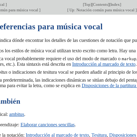
cal
]
[
Top
][
Contents
][
Index
]
omún para música vocal
]
[
Up: Notación común para música vocal
]
eferencias para música vocal
indica dónde encontrar los detalles de las cuestiones de notación que p
os los estilos de música vocal utilizan texto escrito como letra. Hay un
a vocal probablemente requiere el uso del modo de marcado o
markup
s, etc.). Esta sintaxis está descrita en
Introducción al marcado de texto
.
itus
o indicaciones de tesitura vocal se pueden añadir al principio de 
 predeterminada, las indicaciones dinámicas se sitúan debajo del penta
ma para evitar la letra, como se explica en
Disposiciones de la partitura
ambién
ical:
ambitus
.
rendizaje:
Elaborar canciones sencillas
.
 la notación:
Introducción al marcado de texto
,
Tesitura
,
Disposiciones 