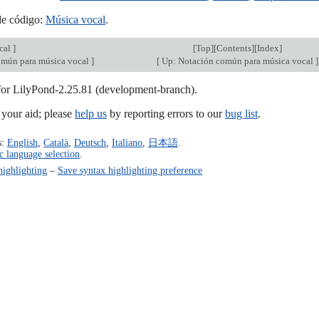
de código:
Música vocal
.
cal
]
[
Top
][
Contents
][
Index
]
omún para música vocal
]
[
Up: Notación común para música vocal
]
 for LilyPond-2.25.81 (development-branch).
our aid; please
help us
by reporting errors to our
bug list
.
s:
English
,
Català
,
Deutsch
,
Italiano
,
日本語
.
c language selection
.
highlighting
–
Save syntax highlighting preference