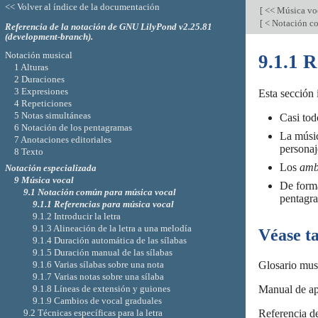
<< Volver al índice de la documentación
[
<< Música vo
[
< Notación c
Referencia de la notación de GNU LilyPond v2.25.81
(development-branch).
Notación musical
9.1.1 R
1 Alturas
2 Duraciones
3 Expresiones
Esta sección 
4 Repeticiones
5 Notas simultáneas
Casi tod
6 Notación de los pentagramas
La músic
7 Anotaciones editoriales
personaje
8 Texto
Los
amb
Notación especializada
9 Música vocal
De forma
9.1 Notación común para música vocal
pentagra
9.1.1 Referencias para música vocal
9.1.2 Introducir la letra
9.1.3 Alineación de la letra a una melodía
Véase t
9.1.4 Duración automática de las sílabas
9.1.5 Duración manual de las sílabas
Glosario mus
9.1.6 Varias sílabas sobre una nota
9.1.7 Varias notas sobre una sílaba
Manual de ap
9.1.8 Líneas de extensión y guiones
9.1.9 Cambios de vocal graduales
Referencia de
9.2 Técnicas específicas para la letra