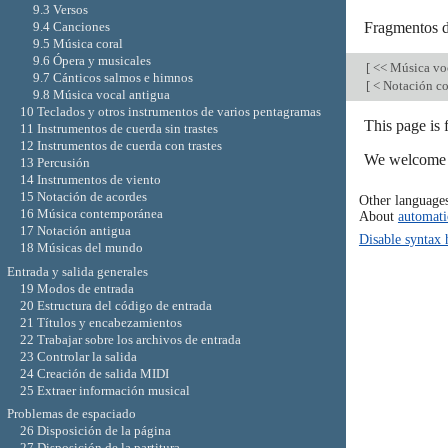
9.3 Versos
Fragmentos 
9.4 Canciones
9.5 Música coral
9.6 Ópera y musicales
[
<< Música vo
9.7 Cánticos salmos e himnos
[
< Notación c
9.8 Música vocal antigua
10 Teclados y otros instrumentos de varios pentagramas
This page is
11 Instrumentos de cuerda sin trastes
12 Instrumentos de cuerda con trastes
We welcome y
13 Percusión
14 Instrumentos de viento
15 Notación de acordes
Other language
16 Música contemporánea
About
automati
17 Notación antigua
Disable syntax 
18 Músicas del mundo
Entrada y salida generales
19 Modos de entrada
20 Estructura del código de entrada
21 Títulos y encabezamientos
22 Trabajar sobre los archivos de entrada
23 Controlar la salida
24 Creación de salida MIDI
25 Extraer información musical
Problemas de espaciado
26 Disposición de la página
27 Disposición de la partitura