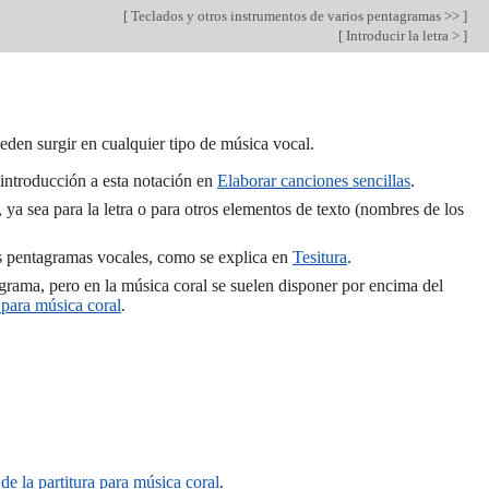
[
Teclados y otros instrumentos de varios pentagramas >>
]
[
Introducir la letra >
]
ueden surgir en cualquier tipo de música vocal.
a introducción a esta notación en
Elaborar canciones sencillas
.
, ya sea para la letra o para otros elementos de texto (nombres de los
los pentagramas vocales, como se explica en
Tesitura
.
grama, pero en la música coral se suelen disponer por encima del
 para música coral
.
de la partitura para música coral
.