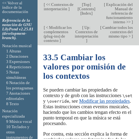
<< Volver al
[
<< Contextos de
[
Top
]
[
Explicación del
índice de la
interpretación
]
[
Contents
]
Manual de
documentación
[
Index
]
referencia de
funcionamiento
Referencia de la
interno >>
]
notación de GNU
[
< Modificar los
[
Up:
[
Cambiar todos los
LilyPond v2.25.81
complementos
Contextos de
contextos del
(development-
(plug-ins) de
interpretación
mismo tipo >
]
branch).
contexto
]
]
Notación musical
1 Alturas
33.5 Cambiar los
2 Duraciones
3 Expresiones
valores por omisión de
4 Repeticiones
5 Notas
los contextos
simultáneas
6 Notación de
los pentagramas
Se pueden cambiar las propiedades de
7 Anotaciones
contexto y de grob con las instrucciones
\set
editoriales
y
, see
Modificar las propiedades
.
\override
8 Texto
Estas instrucciones crean eventos musicales,
Notación
haciendo que los cambios tengan efecto en el
especializada
punto temporal en que la música se está
9 Música vocal
procesando.
10 Teclados y
otros
Por contra, esta sección explica la forma de
instrumentos de