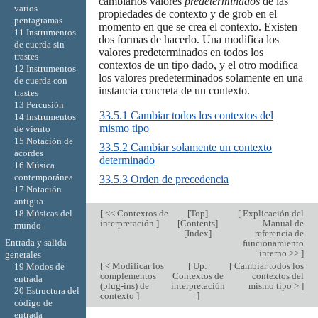
cambiarlos valores
predeterminados
de las
varios
propiedades de contexto y de grob en el
pentagramas
momento en que se crea el contexto. Existen
11 Instrumentos
dos formas de hacerlo. Una modifica los
de cuerda sin
valores predeterminados en todos los
trastes
contextos de un tipo dado, y el otro modifica
12 Instrumentos
los valores predeterminados solamente en una
de cuerda con
instancia concreta de un contexto.
trastes
13 Percusión
33.5.1 Cambiar todos los contextos del
14 Instrumentos
mismo tipo
de viento
15 Notación de
33.5.2 Cambiar solamente un contexto
acordes
determinado
16 Música
contemporánea
33.5.3 Orden de precedencia
17 Notación
antigua
[
<< Contextos de
[
Top
]
[
Explicación del
18 Músicas del
interpretación
]
[
Contents
]
Manual de
mundo
[
Index
]
referencia de
Entrada y salida
funcionamiento
interno >>
]
generales
[
< Modificar los
[
Up:
[
Cambiar todos los
19 Modos de
complementos
Contextos de
contextos del
entrada
(plug-ins) de
interpretación
mismo tipo >
]
20 Estructura del
contexto
]
]
código de
entrada