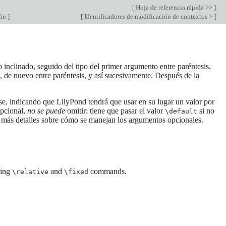
[
Hoja de referencia rápida >>
]
ión
]
[
Identificadores de modificación de contextos >
]
 inclinado, seguido del tipo del primer argumento entre paréntesis.
de nuevo entre paréntesis, y así sucesivamente. Después de la
rse, indicando que LilyPond tendrá que usar en su lugar un valor por
opcional,
no se puede
omitir: tiene que pasar el valor
si no
\default
 más detalles sobre cómo se manejan los argumentos opcionales.
ding
and
commands.
\relative
\fixed