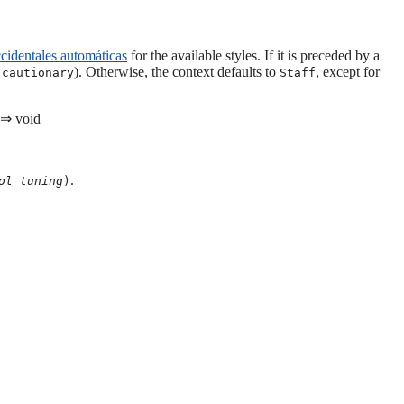
ccidentales automáticas
for the available styles. If it is preceded by a
). Otherwise, the context defaults to
, except for
-cautionary
Staff
) ⇒ void
.
ol
tuning
)