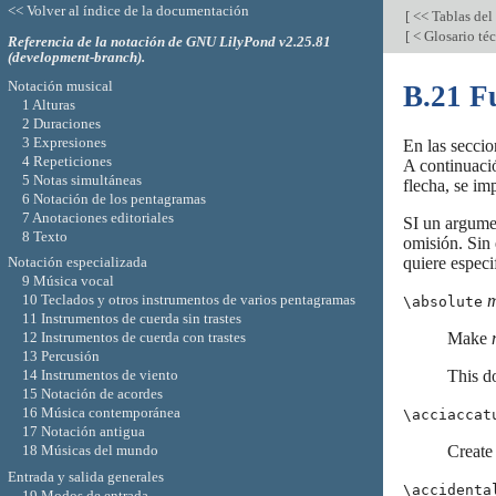
<< Volver al índice de la documentación
[
<< Tablas del
[
< Glosario té
Referencia de la notación de GNU LilyPond v2.25.81
(development-branch).
Notación musical
B.21 F
1 Alturas
2 Duraciones
3 Expresiones
En las seccio
4 Repeticiones
A continuaci
5 Notas simultáneas
flecha, se im
6 Notación de los pentagramas
7 Anotaciones editoriales
SI un argumen
8 Texto
omisión. Sin
quiere especi
Notación especializada
9 Música vocal
m
10 Teclados y otros instrumentos de varios pentagramas
\absolute
11 Instrumentos de cuerda sin trastes
Make
12 Instrumentos de cuerda con trastes
13 Percusión
This do
14 Instrumentos de viento
15 Notación de acordes
16 Música contemporánea
\acciaccat
17 Notación antigua
Create
18 Músicas del mundo
Entrada y salida generales
\accidenta
19 Modos de entrada