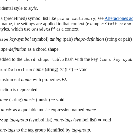
idental style to
style
.
 a (predefined) symbol list like
; see
Alteraciones a
piano-cautionary
 name, the settings are applied to that context (example:
Staff.piano
styles, which use
as a context.
GrandStaff
key-symbol
(symbol)
tuning
(pair)
shape-definition
(string or pair
hape
hape-definition
as a chord shape.
 added to the
hash with the key
chord-shape-table
(cons
key-symb
name
(string)
lst
(list) ⇒ void
mentDefinition
 instrument
name
with properties
lst
.
nction is deprecated.
name
(string)
music
(music) ⇒ void
e
music
as a quotable music expression named
name
.
tag-group
(symbol list)
more-tags
(symbol list) ⇒ void
roup
ore-tags
to the tag group identified by
tag-group
.