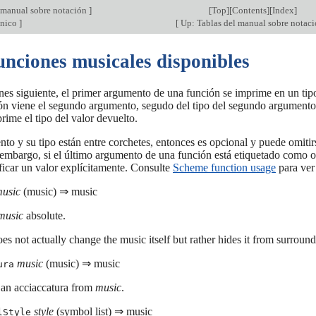
 manual sobre notación
]
[
Top
][
Contents
][
Index
]
cnico
]
[
Up: Tablas del manual sobre notac
unciones musicales disponibles
nes siguiente, el primer argumento de una función se imprime en un tipo
ón viene el segundo argumento, segudo del tipo del segundo argumento, 
prime el tipo del valor devuelto.
to y su tipo están entre corchetes, entonces es opcional y puede omiti
 embargo, si el último argumento de una función está etiquetado como 
ficar un valor explícitamente. Consulte
Scheme function usage
para ver
usic
(music) ⇒ music
music
absolute.
es not actually change the music itself but rather hides it from surroun
music
(music) ⇒ music
ura
 an acciaccatura from
music
.
style
(symbol list) ⇒ music
lStyle