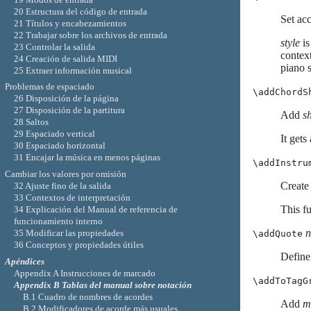
20 Estructura del código de entrada
Set acc
21 Títulos y encabezamientos
22 Trabajar sobre los archivos de entrada
style
is
23 Controlar la salida
context
24 Creación de salida MIDI
piano 
25 Extraer información musical
Problemas de espaciado
\addChordS
26 Disposición de la página
27 Disposición de la partitura
Add
s
28 Saltos
29 Espaciado vertical
It gets
30 Espaciado horizontal
31 Encajar la música en menos páginas
\addInstru
Cambiar los valores por omisión
Create
32 Ajuste fino de la salida
33 Contextos de interpretación
This fu
34 Explicación del Manual de referencia de
funcionamiento interno
35 Modificar las propiedades
\addQuote
36 Conceptos y propiedades útiles
Defin
Apéndices
Appendix A Instrucciones de marcado
\addToTagG
Appendix B Tablas del manual sobre notación
B.1 Cuadro de nombres de acordes
Add
m
B.2 Modificadores de acorde más usuales