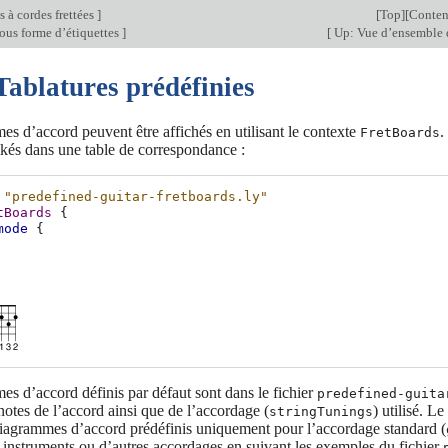
 à cordes frettées
]
[
Top
][
Conten
ous forme d’étiquettes
]
[
Up: Vue d’ensemble d
Tablatures prédéfinies
s d’accord peuvent être affichés en utilisant le contexte
.
FretBoards
kés dans une table de correspondance :
"predefined-guitar-fretboards.ly"
tBoards
{
mode
{
s d’accord définis par défaut sont dans le fichier
predefined-guita
notes de l’accord ainsi que de l’accordage (
) utilisé. Le
stringTunings
 diagrammes d’accord prédéfinis uniquement pour l’accordage standard (
 instruments ou d’autres accordages en suivant les exemples du fichier