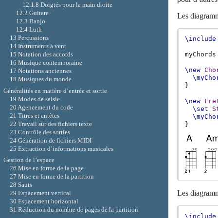
12.1.8 Doigtés pour la main droite
12.2 Guitare
Les diagramme
12.3 Banjo
12.4 Luth
13 Percussions
\include
14 Instruments à vent
myChords
15 Notation des accords
16 Musique contemporaine
\new
Cho
17 Notations anciennes
\myCho
18 Musiques du monde
}
Généralités en matière d’entrée et sortie
19 Modes de saisie
\new
Fre
20 Agencement du code
\set
S
21 Titres et entêtes
\myCho
22 Travail sur des fichiers texte
}
23 Contrôle des sorties
24 Génération de fichiers MIDI
25 Extraction d’informations musicales
Gestion de l’espace
26 Mise en forme de la page
27 Mise en forme de la partition
28 Sauts
Les diagramme
29 Espacement vertical
30 Espacement horizontal
31 Réduction du nombre de pages de la partition
\include