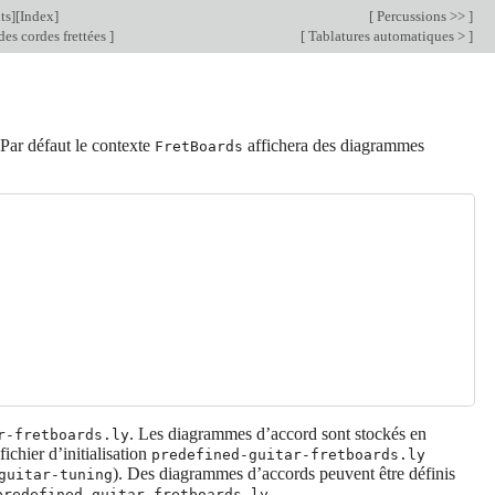
ts
][
Index
]
[
Percussions >>
]
es cordes frettées
]
[
Tablatures automatiques >
]
 Par défaut le contexte
affichera des diagrammes
FretBoards
. Les diagrammes d’accord sont stockés en
r-fretboards.ly
 fichier d’initialisation
predefined-guitar-fretboards.ly
). Des diagrammes d’accords peuvent être définis
guitar-tuning
.
predefined-guitar-fretboards.ly