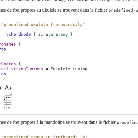
s de fret propres au ukulele se trouvent dans le fichier
predefined-u
"predefined-ukulele-fretboards.ly"
=
\chordmode
{
a
1
a
:
m
a
:
aug
}
rdNames
{
rds
tBoards
{
taff
.
stringTunings
=
#
ukulele-tuning
rds
s de fret propres à la mandoline se trouvent dans le fichier
predefin
"predefined-mandolin-fretboards.ly"