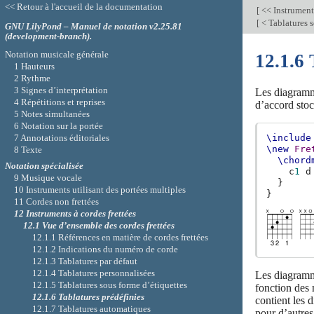
<< Retour à l'accueil de la documentation
[
<< Instruments
[
< Tablatures s
GNU LilyPond – Manuel de notation v2.25.81
(development-branch).
Notation musicale générale
12.1.6 
1 Hauteurs
2 Rythme
3 Signes d’interprétation
Les diagramme
4 Répétitions et reprises
d’accord stoc
5 Notes simultanées
6 Notation sur la portée
7 Annotations éditoriales
\include
\new
Fre
8 Texte
\chord
Notation spécialisée
c
1
d
9 Musique vocale
}
10 Instruments utilisant des portées multiples
}
11 Cordes non frettées
12 Instruments à cordes frettées
12.1 Vue d’ensemble des cordes frettées
12.1.1 Références en matière de cordes frettées
12.1.2 Indications du numéro de corde
12.1.3 Tablatures par défaut
12.1.4 Tablatures personnalisées
Les diagramme
12.1.5 Tablatures sous forme d’étiquettes
fonction des 
12.1.6 Tablatures prédéfinies
contient les
12.1.7 Tablatures automatiques
pour d’autres