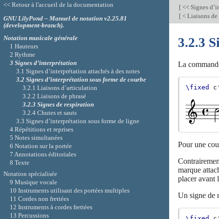
<< Retour à l'accueil de la documentation
[
<< Signes d’i
[
< Liaisons de
GNU LilyPond – Manuel de notation v2.25.81
(development-branch).
Notation musicale générale
3.2.3 S
1 Hauteurs
2 Rythme
3 Signes d’interprétation
La comman
3.1 Signes d’interprétation attachés à des notes
3.2 Signes d’interprétation sous forme de courbe
\fixed
c
3.2.1 Liaisons d’articulation
3.2.2 Liaisons de phrasé
3.2.3 Signes de respiration
3.2.4 Chutes et sauts
3.3 Signes d’interprétation sous forme de ligne
4 Répétitions et reprises
5 Notes simultanées
Pour une cour
6 Notation sur la portée
7 Annotations éditoriales
Contrairement
8 Texte
marque attach
Notation spécialisée
placer avant 
9 Musique vocale
10 Instruments utilisant des portées multiples
Un signe de r
11 Cordes non frettées
12 Instruments à cordes frettées
13 Percussions
\fixed
c