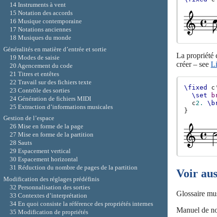
14 Instruments à vent
15 Notation des accords
16 Musique contemporaine
17 Notations anciennes
18 Musiques du monde
Généralités en matière d’entrée et sortie
La propriété
19 Modes de saisie
créer – see
Li
20 Agencement du code
21 Titres et entêtes
22 Travail sur des fichiers texte
\fixed
c
23 Contrôle des sorties
\set
b
24 Génération de fichiers MIDI
c
2.
\b
25 Extraction d’informations musicales
}
Gestion de l’espace
26 Mise en forme de la page
27 Mise en forme de la partition
28 Sauts
29 Espacement vertical
30 Espacement horizontal
31 Réduction du nombre de pages de la partition
Voir aus
Modification des réglages prédéfinis
32 Personnalisation des sorties
Glossaire mu
33 Contextes d’interprétation
34 En quoi consiste la référence des propriétés internes
Manuel de no
35 Modification de propriétés