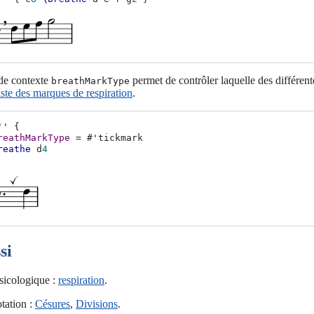
 de contexte
permet de contrôler laquelle des différen
breathMarkType
ste des marques de respiration
.
''
{
reathMarkType
=
#
'tickmark
reathe
d
4
si
sicologique :
respiration
.
tation :
Césures
,
Divisions
.