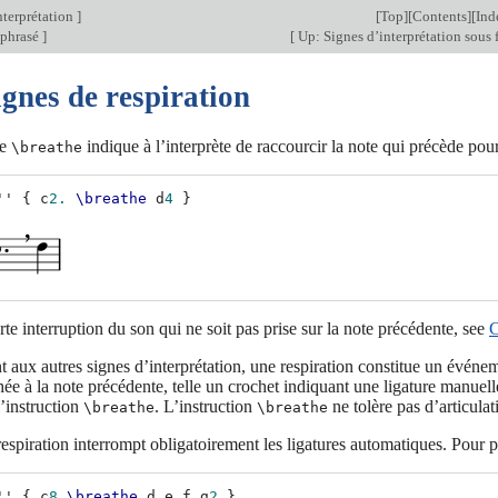
nterprétation
]
[
Top
][
Contents
][
Ind
 phrasé
]
[
Up: Signes d’interprétation sous
ignes de respiration
de
indique à l’interprète de raccourcir la note qui précède pour
\breathe
''
{
c
2.
\breathe
d
4
}
te interruption du son qui ne soit pas prise sur la note précédente, see
C
 aux autres signes d’interprétation, une respiration constitue un événem
ée à la note précédente, telle un crochet indiquant une ligature manuel
l’instruction
. L’instruction
ne tolère pas d’articula
\breathe
\breathe
espiration interrompt obligatoirement les ligatures automatiques. Pour 
''
{
c
8
\breathe
d
e
f
g
2
}