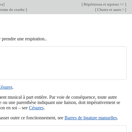
ex
]
[
Répétitions et reprises >>
]
 forme de courbe
]
[
Chutes et sauts >
]
 prendre une respiration..
ésures
.
ent musical à part entière. Par voie de conséquence, toute autre
le ou une parenthèse indiquant une liaison, doit impérativement se
tion en soi – see
Césures
.
passer outre ce fonctionnement, see
Barres de ligature manuelles
.