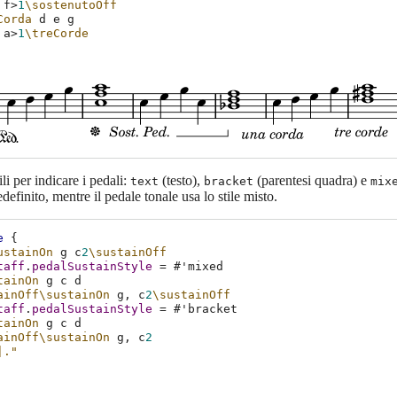
f
>
1
\sostenutoOff
Corda
d
e
g
a
>
1
\treCorde
ili per indicare i pedali:
(testo),
(parentesi quadra) e
text
bracket
mix
definito, mentre il pedale tonale usa lo stile misto.
e
{
ustainOn
g
c
2
\sustainOff
taff
.
pedalSustainStyle
=
#
'mixed
tainOn
g
c
d
ainOff\sustainOn
g,
c
2
\sustainOff
taff
.
pedalSustainStyle
=
#
'bracket
tainOn
g
c
d
ainOff\sustainOn
g,
c
2
|."