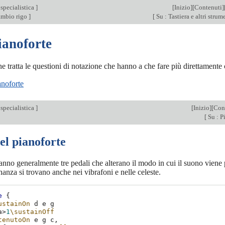
specialistica
]
[
Inizio
][
Contenuti
]
ambio rigo
]
[
Su : Tastiera e altri stru
ianoforte
e tratta le questioni di notazione che hanno a che fare più direttamente 
anoforte
specialistica
]
[
Inizio
][
Con
[
Su : P
el pianoforte
hanno generalmente tre pedali che alterano il modo in cui il suono viene
onanza si trovano anche nei vibrafoni e nelle celeste.
e
{
ustainOn
d
e
g
a
>
1
\sustainOff
tenutoOn
e
g
c,