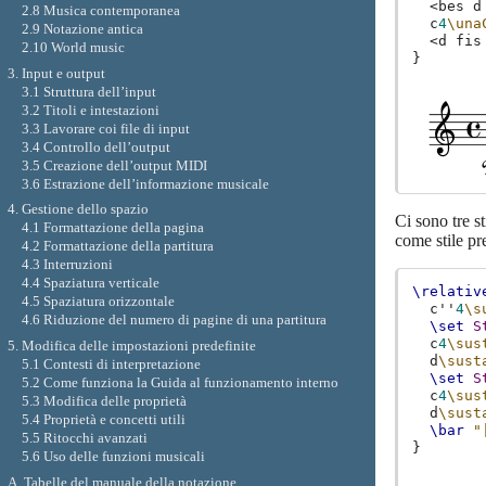
<
bes
d
2.8 Musica contemporanea
c
4
\una
2.9 Notazione antica
<
d
fis
2.10 World music
}
3. Input e output
3.1 Struttura dell’input
3.2 Titoli e intestazioni
3.3 Lavorare coi file di input
3.4 Controllo dell’output
3.5 Creazione dell’output MIDI
3.6 Estrazione dell’informazione musicale
4. Gestione dello spazio
Ci sono tre st
4.1 Formattazione della pagina
come stile pre
4.2 Formattazione della partitura
4.3 Interruzioni
4.4 Spaziatura verticale
\relativ
4.5 Spaziatura orizzontale
c''
4
\s
4.6 Riduzione del numero di pagine di una partitura
\set
S
c
4
\sus
5. Modifica delle impostazioni predefinite
d
\sust
5.1 Contesti di interpretazione
\set
S
5.2 Come funziona la Guida al funzionamento interno
c
4
\sus
5.3 Modifica delle proprietà
d
\sust
5.4 Proprietà e concetti utili
\bar
"
5.5 Ritocchi avanzati
}
5.6 Uso delle funzioni musicali
A. Tabelle del manuale della notazione