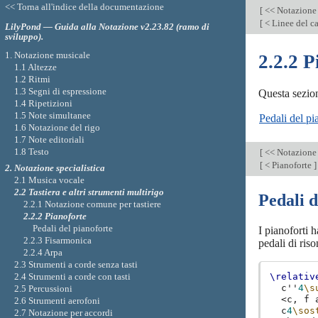
<< Torna all'indice della documentazione
[
<< Notazione 
[
< Linee del c
LilyPond — Guida alla Notazione v2.23.82 (ramo di
sviluppo).
1. Notazione musicale
2.2.2 P
1.1 Altezze
1.2 Ritmi
1.3 Segni di espressione
Questa sezion
1.4 Ripetizioni
1.5 Note simultanee
Pedali del pi
1.6 Notazione del rigo
1.7 Note editoriali
1.8 Testo
[
<< Notazione 
[
< Pianoforte
]
2. Notazione specialistica
2.1 Musica vocale
2.2 Tastiera e altri strumenti multirigo
Pedali d
2.2.1 Notazione comune per tastiere
2.2.2 Pianoforte
Pedali del pianoforte
I pianoforti 
2.2.3 Fisarmonica
pedali di ris
2.2.4 Arpa
2.3 Strumenti a corde senza tasti
2.4 Strumenti a corde con tasti
\relativ
c''
4
\s
2.5 Percussioni
<
c,
f
2.6 Strumenti aerofoni
c
4
\sos
2.7 Notazione per accordi