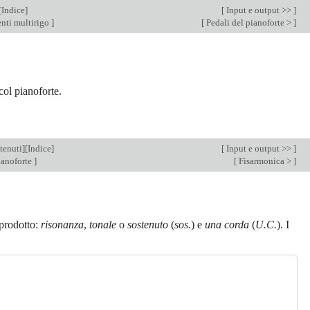
[
Indice
]
[
Input e output >>
]
menti multirigo
]
[
Pedali del pianoforte >
]
col pianoforte.
tenuti
][
Indice
]
[
Input e output >>
]
ianoforte
]
[
Fisarmonica >
]
 prodotto:
risonanza
,
tonale
o
sostenuto
(
sos.
) e
una corda
(
U.C.
). I