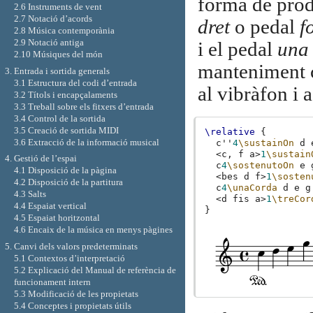
forma de prod
2.6 Instruments de vent
2.7 Notació d’acords
dret
o pedal
f
2.8 Música contemporània
2.9 Notació antiga
i el pedal
una
2.10 Músiques del món
manteniment c
3. Entrada i sortida generals
3.1 Estructura del codi d’entrada
al vibràfon i a
3.2 Títols i encapçalaments
3.3 Treball sobre els fitxers d’entrada
3.4 Control de la sortida
3.5 Creació de sortida MIDI
\relative
{
3.6 Extracció de la informació musical
c''
4
\sustainOn
d
<
c,
f
a
>
1
\sustain
4. Gestió de l’espai
c
4
\sostenutoOn
e
4.1 Disposició de la pàgina
<
bes
d
f
>
1
\sosten
4.2 Disposició de la partitura
c
4
\unaCorda
d
e
g
4.3 Salts
<
d
fis
a
>
1
\treCor
4.4 Espaiat vertical
}
4.5 Espaiat horitzontal
4.6 Encaix de la música en menys pàgines
5. Canvi dels valors predeterminats
5.1 Contextos d’interpretació
5.2 Explicació del Manual de referència de
funcionament intern
5.3 Modificació de les propietats
5.4 Conceptes i propietats útils