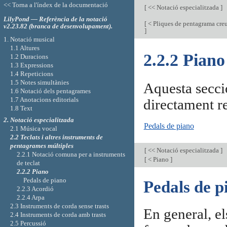
<< Torna a l'índex de la documentació
[
<< Notació especialitzada
]
LilyPond — Referència de la notació
[
< Pliques de pentagrama cre
v2.23.82 (branca de desenvolupament).
]
1. Notació musical
1.1 Altures
2.2.2 Piano
1.2 Duracions
1.3 Expressions
1.4 Repeticions
1.5 Notes simultànies
Aquesta secció
1.6 Notació dels pentagrames
1.7 Anotacions editorials
directament r
1.8 Text
2. Notació especialitzada
Pedals de piano
2.1 Música vocal
2.2 Teclats i altres instruments de
pentagrames múltiples
[
<< Notació especialitzada
]
2.2.1 Notació comuna per a instruments
[
< Piano
]
de teclat
2.2.2 Piano
Pedals de piano
Pedals de p
2.2.3 Acordió
2.2.4 Arpa
2.3 Instruments de corda sense trasts
En general, el
2.4 Instruments de corda amb trasts
2.5 Percussió