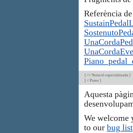
Referència de
SustainPedal
SostenutoPed
UnaCordaPed
UnaCordaEve
Piano_pedal_
[
<< Notació especialitzada
]
[
< Piano
]
Aquesta pàgin
desenvolupam
We welcome y
to our
bug list