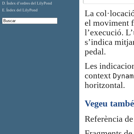
D. Índex d’ordres del LilyPond
E. Índex del LilyPond
La col·locaci
el moviment fí
l’execució. L’
s’indica mitja
pedal.
Les indicacio
context
Dynam
horitzontal.
Vegeu també
Referència de
Fragments de