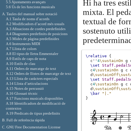
Hi ha tres esti
5.5 Ajustaments avançats
5.6 Ús de les funcions musicals
mixta. El pedal
A. Taules del manual sobre notació
A.1 Taula de noms d’acords
textual de fo
A.2 Modificadors d’acord més usuals
sostenuto util
A.3 Afinacions de cordes predefinides
A.4 Diagrames predefinits de posicions
predetermina
A.5 Mides de pàgina predefinides
A.6 Instruments MIDI
A.7 Llista de colors
A.8 El tipus de lletra Emmentaler
\relative
{
A.9 Estils de caps de nota
c''
4
\sustainOn
g
A.10 Estils de clau
\set
Staff
.
pedalS
A.11 Ordres de marcatge de text
c
4
\sustainOn
g
c
A.12 Ordres de llistes de marcatge de text
d
\sustainOff\sust
A.13 Llista de caràcters especials
\set
Staff
.
pedalS
A.14 Llista d’articulacions
c
4
\sustainOn
g
c
A.15 Notes de percussió
d
\sustainOff\sust
A.16 Glossari tècnic
\bar
"|."
}
A.17 Funcions musicals disponibles
A.18 Identificadors de modificació de
contextos
A.19 Predicats de tipus predefinits
B. Full de referència ràpida
C. GNU Free Documentation License