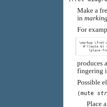
Make a fre
in
marking-
For examp
\markup \fret-
  #'((mute 6) 
produces a
fingering 
Possible e
(mute
st
Place a