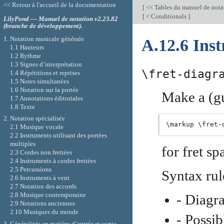
<< Retour à l'accueil de la documentation
[
<< Tables du manuel de nota
[
< Conditionals
]
LilyPond — Manuel de notation v2.23.82
(branche de développement).
1. Notation musicale générale
A.12.6 Ins
1.1 Hauteurs
1.2 Rythme
1.3 Signes d’interprétation
\fret-diagr
1.4 Répétitions et reprises
1.5 Notes simultanées
1.6 Notation sur la portée
Make a (gu
1.7 Annotations éditoriales
1.8 Texte
2. Notation spécialisée
2.1 Musique vocale
2.2 Instruments utilisant des portées
multiples
for fret s
2.3 Cordes non frettées
2.4 Instruments à cordes frettées
2.5 Percussions
Syntax rul
2.6 Instruments à vent
2.7 Notation des accords
2.8 Musique contemporaine
- Diagr
2.9 Notations anciennes
2.10 Musiques du monde
- Possib
3. Généralités en matière d’entrée et sortie