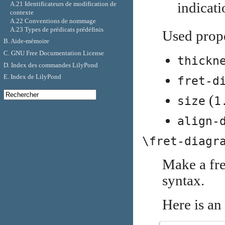
indicati
A.21 Identificateurs de modification de
contexte
A.22 Conventions de nommage
A.23 Types de prédicats prédéfinis
Used prope
B. Aide-mémoire
C. GNU Free Documentation License
thickn
D. Index des commandes LilyPond
E. Index de LilyPond
fret-d
(
size
1
align-
\fret-diagr
Make a fre
syntax.
Here is an