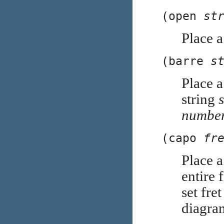
(open
st
Place a
(barre
s
Place a
string
s
numbe
(capo
fr
Place a
entire 
set fre
diagra