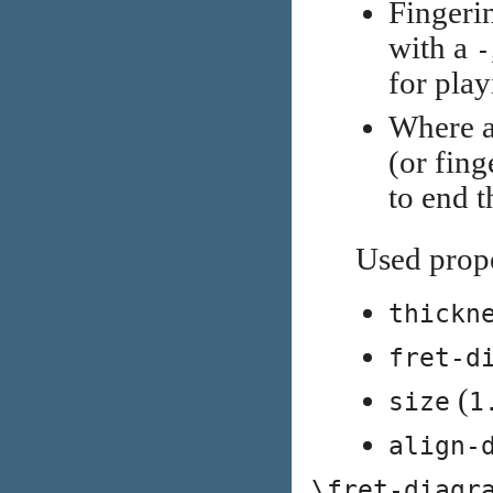
Fingeri
with a
-
for play
Where a 
(or fin
to end t
Used prope
thickn
fret-d
(
size
1
align-
\fret-diagr