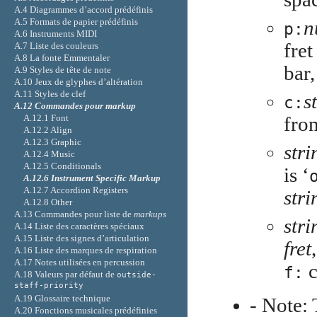
A.4 Diagrammes d’accord prédéfinis
A.5 Formats de papier prédéfinis
n
p:
A.6 Instruments MIDI
fret
A.7 Liste des couleurs
A.8 La fonte Emmentaler
bar,
A.9 Styles de tête de note
A.10 Jeux de glyphes d’altération
A.11 Styles de clef
s
c:
A.12 Commandes pour
markup
A.12.1 Font
fr
A.12.2 Align
A.12.3 Graphic
stri
A.12.4 Music
A.12.5 Conditionals
is ‘
A.12.6 Instrument Specific Markup
A.12.7 Accordion Registers
stri
A.12.8 Other
A.13 Commandes pour liste de
markups
stri
A.14 Liste des caractères spéciaux
A.15 Liste des signes d’articulation
fret
A.16 Liste des marques de respiration
A.17 Notes utilisées en percussion
c
f:
A.18 Valeurs par défaut de
outside-
staff-priority
A.19 Glossaire technique
- Note: 
A.20 Fonctions musicales prédéfinies