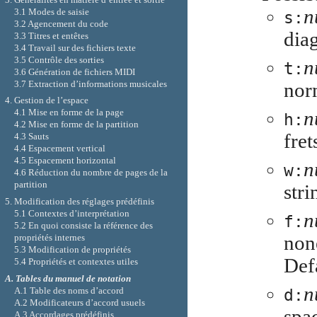
n
3.1 Modes de saisie
s:
3.2 Agencement du code
diag
3.3 Titres et entêtes
3.4 Travail sur des fichiers texte
3.5 Contrôle des sorties
n
t:
3.6 Génération de fichiers MIDI
3.7 Extraction d’informations musicales
norm
4. Gestion de l’espace
4.1 Mise en forme de la page
n
h:
4.2 Mise en forme de la partition
fret
4.3 Sauts
4.4 Espacement vertical
4.5 Espacement horizontal
n
w:
4.6 Réduction du nombre de pages de la
partition
stri
5. Modification des réglages prédéfinis
5.1 Contextes d’interprétation
n
f:
5.2 En quoi consiste la référence des
none
propriétés internes
5.3 Modification de propriétés
Defa
5.4 Propriétés et contextes utiles
A. Tables du manuel de notation
n
d:
A.1 Table des noms d’accord
A.2 Modificateurs d’accord usuels
spac
A.3 Accordages prédéfinis