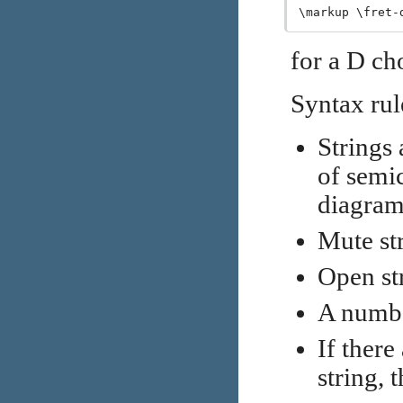
for a D ch
Syntax rul
Strings
of semic
diagram
Mute str
Open str
A number
If there
string, 