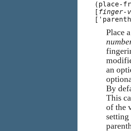
(place-f
[
finger-
['parent
Place a
numbe
fingeri
modifi
an opti
optiona
By defa
This ca
of the 
setting
parent