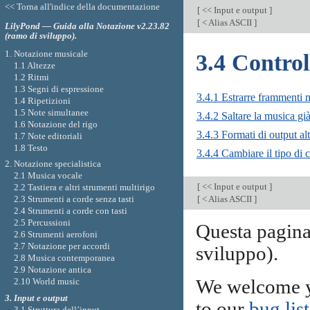
<< Torna all'indice della documentazione
[
<< Input e output
]
[
< Alias ASCII
]
LilyPond — Guida alla Notazione v2.23.82
(ramo di sviluppo).
1. Notazione musicale
3.4 Control
1.1 Altezze
1.2 Ritmi
1.3 Segni di espressione
3.4.1 Estrarre frammenti 
1.4 Ripetizioni
1.5 Note simultanee
3.4.2 Saltare la musica già
1.6 Notazione del rigo
3.4.3 Formati di output alt
1.7 Note editoriali
1.8 Testo
3.4.4 Cambiare il tipo di c
2. Notazione specialistica
2.1 Musica vocale
[
<< Input e output
]
2.2 Tastiera e altri strumenti multirigo
[
< Alias ASCII
]
2.3 Strumenti a corde senza tasti
2.4 Strumenti a corde con tasti
2.5 Percussioni
Questa pagin
2.6 Strumenti aerofoni
2.7 Notazione per accordi
sviluppo).
2.8 Musica contemporanea
2.9 Notazione antica
We welcome y
2.10 World music
3. Input e output
to our
bug list
3.1 Struttura dell’input