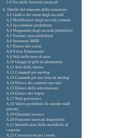
5.6 Uso delle funzioni musicali
A. Tabelle del manuale della notazione
A.1 Grafico dei nomi degli accordi
A.2 Modificatori degli accordi comuni
A.3 Accordature predefinite
A.4 Diagrammi degli accordi predefiniti
A.5 Formati carta predefiniti
A.6 Strumenti MIDI
A.7 Elenco dei colori
A.8 Il font Emmentaler
A.9 Stili delle teste di nota
A.10 Gruppi di glifi di alterazione
A.11 Stili della chiave
A.12 Comandi per
markup
A.13 Comandi per una lista di
markup
A.14 Elenco dei caratteri speciali
A.15 Elenco delle articolazioni
A.16 Elenco dei respiri
A.17 Note percussive
A.18 Valori predefiniti di outside-staff-
priority
A.19 Glossario tecnico
A.20 Funzioni musicali disponibili
A.21 Identificatori delle modifiche di
contesto
A.22 Convenzioni per i nomi