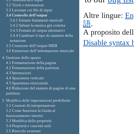
3.2 Titoli e intestazioni
3.3 Lavorare coi file di input
Altre lingue:
En
3.4 Controllo dell’output
3.4.1 Estrarre frammenti musicali
語
.
3.4.2 Saltare la musica già corretta
A proposito del
3.4.3 Formati di output alternativi
3.4.4 Cambiare il tipo di carattere della
notazione
Disable syntax 
3.5 Creazione dell’output MIDI
3.6 Estrazione dell’informazione musicale
4. Gestione dello spazio
4.1 Formattazione della pagina
4.2 Formattazione della partitura
4.3 Interruzioni
4.4 Spaziatura verticale
4.5 Spaziatura orizzontale
4.6 Riduzione del numero di pagine di una
partitura
5. Modifica delle impostazioni predefinite
5.1 Contesti di interpretazione
5.2 Come funziona la Guida al
funzionamento interno
5.3 Modifica delle proprietà
5.4 Proprietà e concetti utili
5.5 Ritocchi avanzati