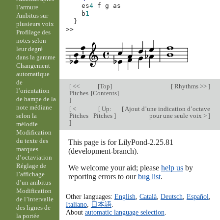
es
4
f
g
as
l’armure
b
1
Ambitus sur
}
plusieurs voix
>>
Profilage des
notes selon
leur degré
dans la gamme
Changement
automatique
de
[
<<
[
Top
]
[
Rhythms >>
]
l’orientation
Pitches
[
Contents
]
de hampe de la
]
note médiane
[
<
[
Up:
[
Ajout d’une indication d’octave
Pitches
Pitches
]
pour une seule voix >
]
selon la
]
mélodie
Modification
du texte des
This page is for LilyPond-2.25.81
marques
(development-branch).
d’octaviation
Réglage de
We welcome your aid; please
help us
by
l’affichage
reporting errors to our
bug list
.
d’un ambitus
Modification
Other languages:
English
,
Català
,
Deutsch
,
Español
,
de l’intervalle
Italiano
,
日本語
.
des lignes de
About
automatic language selection
.
la portée