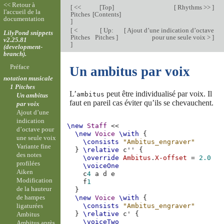
<< Retour à
[
<<
[
Top
]
[
Rhythms >>
]
l'accueil de la
Pitches
[
Contents
]
documentation
]
[
<
[
Up:
[
Ajout d’une indication d’octave
LilyPond snippets
Pitches
Pitches
]
pour une seule voix >
]
v2.25.81
]
(development-
branch).
Préface
Un ambitus par voix
notation musicale
1 Pitches
L’
peut être individualisé par voix. Il
ambitus
Un ambitus
faut en pareil cas éviter qu’ils se chevauchent.
par voix
Ajout d’une
indication
\new
Staff
<<
d’octave pour
\new
Voice
\with
{
une seule voix
\consists
"Ambitus_engraver"
Variante fine
}
\relative
c''
{
des notes
\override
Ambitus
.
X-offset
=
2.0
profilées
\voiceOne
Aiken
c
4
a
d
e
Modification
f
1
de la hauteur
}
de hampes
\new
Voice
\with
{
ligaturées
\consists
"Ambitus_engraver"
}
\relative
c'
{
Ambitus
\voiceTwo
Ambitus après