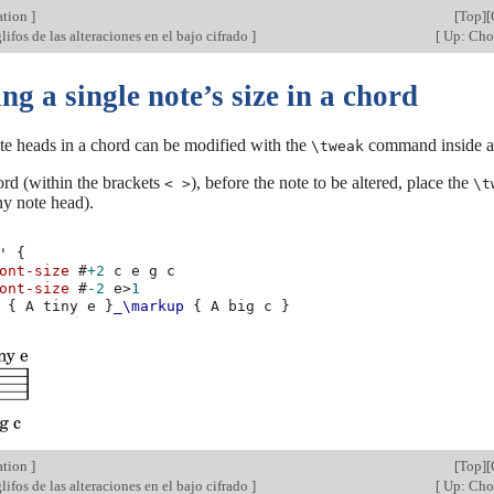
ation
]
[
Top
][
lifos de las alteraciones en el bajo cifrado
]
[
Up: Cho
g a single note’s size in a chord
te heads in a chord can be modified with the
command inside a 
\tweak
ord (within the brackets
), before the note to be altered, place the
< >
\t
ny note head).
'
{
ont-size
#
+2
c
e
g
c
ont-size
#
-2
e
>
1
{
A
tiny
e
}
_\markup
{
A
big
c
}
ation
]
[
Top
][
lifos de las alteraciones en el bajo cifrado
]
[
Up: Cho