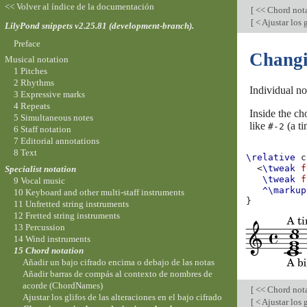
<< Volver al índice de la documentación
[
<< Chord not
[
< Ajustar los g
LilyPond snippets v2.25.81 (development-branch).
Preface
Changin
Musical notation
1 Pitches
2 Rhythms
Individual no
3 Expressive marks
4 Repeats
Inside the ch
5 Simultaneous notes
like
(a ti
#-2
6 Staff notation
7 Editorial annotations
8 Text
\relative
c
<
\tweak
f
Specialist notation
\tweak
f
9 Vocal music
^\markup
10 Keyboard and other multi-staff instruments
}
11 Unfretted string instruments
12 Fretted string instruments
13 Percussion
14 Wind instruments
15 Chord notation
Añadir un bajo cifrado encima o debajo de las notas
Añadir barras de compás al contexto de nombres de
acorde (ChordNames)
[
<< Chord not
Ajustar los glifos de las alteraciones en el bajo cifrado
[
< Ajustar los g