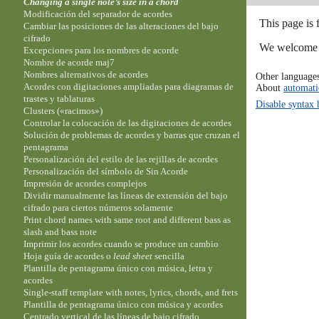
Changing a single note’s size in a chord
Modificación del separador de acordes
This page is
Cambiar las posiciones de las alteraciones del bajo
cifrado
We welcome y
Excepciones para los nombres de acorde
Nombre de acorde maj7
Nombres alternativos de acordes
Other language
Acordes con digitaciones ampliadas para diagramas de
About
automati
trastes y tablaturas
Disable syntax 
Clusters («racimos»)
Controlar la colocación de las digitaciones de acordes
Solución de problemas de acordes y barras que cruzan el
pentagrama
Personalización del estilo de las rejillas de acordes
Personalización del símbolo de Sin Acorde
Impresión de acordes complejos
Dividir manualmente las líneas de extensión del bajo
cifrado para ciertos números solamente
Print chord names with same root and different bass as
slash and bass note
Imprimir los acordes cuando se produce un cambio
Hoja guía de acordes o
lead sheet
sencilla
Plantilla de pentagrama único con música, letra y
acordes
Single-staff template with notes, lyrics, chords, and frets
Plantilla de pentagrama único con música y acordes
Centrado vertical de las líneas de bajo cifrado