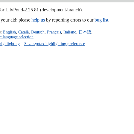
 for LilyPond-2.25.81 (development-branch).
our aid; please
help us
by reporting errors to our
bug list
.
s:
English
,
Català
,
Deutsch
,
Français
,
Italiano
,
日本語
.
c language selection
.
highlighting
–
Save syntax highlighting preference