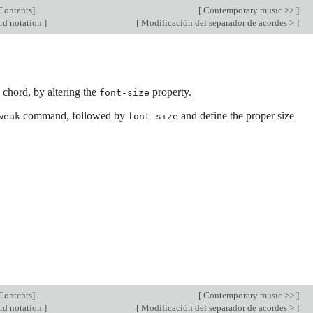
Contents
]
[
Contemporary music >>
]
rd notation
]
[
Modificación del separador de acordes >
]
chord, by altering the
property.
font-size
command, followed by
and define the proper size
weak
font-size
Contents
]
[
Contemporary music >>
]
rd notation
]
[
Modificación del separador de acordes >
]