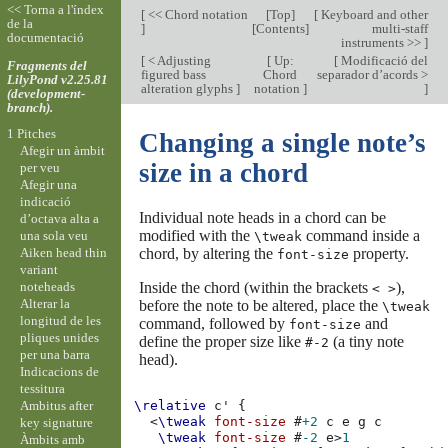
<< Torna a l'índex
[
<< Chord notation
[
Top
]
[
Keyboard and other
de la
]
[
Contents
]
multi-staff
documentació
instruments >>
]
[
< Adjusting
[
Up:
[
Modificació del
Fragments del
figured bass
Chord
separador d’acords >
LilyPond v2.25.81
alteration glyphs
]
notation
]
]
(development-
branch).
1 Pitches
Changing a single note’s
Afegir un àmbit
size in a chord
per veu
Afegir una
indicació
Individual note heads in a chord can be
d’octava alta a
modified with the
command inside a
una sola veu
\tweak
Aiken head thin
chord, by altering the
property.
font-size
variant
noteheads
Inside the chord (within the brackets
),
< >
Alterar la
before the note to be altered, place the
\tweak
longitud de les
command, followed by
and
font-size
pliques unides
define the proper size like
(a tiny note
#-2
per una barra
head).
Indicacions de
tessitura
Ambitus after
\relative
c'
{
<
\tweak
font-size
#
+2
c
e
g
c
key signature
\tweak
font-size
#
-2
e
>
1
Àmbits amb