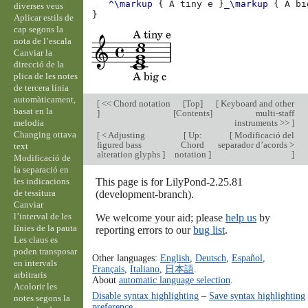
^\markup
{
A
tiny
e
}
_\markup
{
A
bi
diverses veus
}
Aplicar estils de
cap segons la
nota de l’escala
Canviar la
direcció de la
plica de les notes
de tercera línia
automàticament,
[
<< Chord notation
[
Top
]
[
Keyboard and other
basat en la
]
[
Contents
]
multi-staff
melodia
instruments >>
]
Changing ottava
[
< Adjusting
[
Up:
[
Modificació del
figured bass
Chord
separador d’acords >
text
alteration glyphs
]
notation
]
]
Modificació de
la separació en
les indicacions
This page is for LilyPond-2.25.81
de tessitura
(development-branch).
Canviar
l’interval de les
We welcome your aid; please
help us
by
línies de la pauta
reporting errors to our
bug list
.
Les claus es
poden transposar
Other languages:
English
,
Deutsch
,
Español
,
en intervals
Français
,
Italiano
,
日本語
.
arbitraris
About
automatic language selection
.
Acolorir les
Disable syntax highlighting
–
Save syntax highlighting
notes segons la
preference