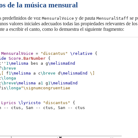
os de la música mensural
s predefinidos de voz
y de pauta
se p
MensuralVoice
MensuralStaff
unos valores iniciales adecuados todas las propiedades relevantes de l
e a escribir el canto, como lo demuestra el siguiente fragmento:
MensuralVoice
=
"discantus"
\relative
{
ide
Score
.
BarNumber
{
c''
1
\melisma
bes
a
g
\melismaEnd
f
\breve
\[
f
1
\melisma
a
c
\breve
d
\melismaEnd
\]
c
\longa
c
\breve
\melisma
a
1
g
1
\melismaEnd
fis
\longa
^\signumcongruentiae
Lyrics
\lyricsto
"discantus"
{
n
--
ctus
,
San
--
ctus
,
San
--
ctus