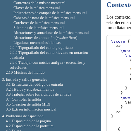
Contextos de la música mensural
Context
Claves de la música mensural
Indicaciones de compás de la música mensural
Los contexto
Cabezas de nota de la música mensural
establecen a 
Corchetes de la música mensural
inmediatament
Silencios de la música mensural
Alteraciones y armaduras de la música mensural
Alteraciones de anotación (
musica ficta
)
\score
{
Ligaduras mensurales blancas
<<
2.9.4 Tipografiado del canto gregoriano
\new
2.9.5 Tipografiado del canto kievano en notación
\h
cuadrada
2.9.6 Trabajar con música antigua - escenarios y
soluciones
2.10 Músicas del mundo
3. Entrada y salida generales
3.1 Estructura del código de entrada
}
3.2 Títulos y encabezamientos
}
3.3 Trabajar sobre los archivos de entrada
\new
3.4 Controlar la salida
Sa
3.5 Creación de salida MIDI
}
3.6 Extraer información musical
>>
4. Problemas de espaciado
}
4.1 Disposición de la página
4.2 Disposición de la partitura
4.3 Saltos