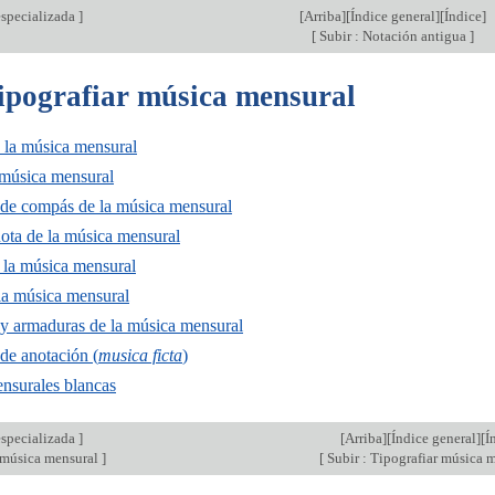
specializada
]
[
Arriba
][
Índice general
][
Índice
]
[
Subir : Notación antigua
]
Tipografiar música mensural
 la música mensural
 música mensural
 de compás de la música mensural
ota de la música mensural
 la música mensural
 la música mensural
 y armaduras de la música mensural
de anotación (
musica ficta
)
nsurales blancas
specializada
]
[
Arriba
][
Índice general
][
Í
 música mensural
]
[
Subir : Tipografiar música 