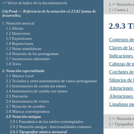
<< Volver al índice de la documentación
[
<< Notación e
[
< Custos
]
LilyPond — Referencia de la notación v2.23.82 (rama de
desarrollo).
1. Notación musical
2.9.3 
1.1 Alturas
1.2 Duraciones
1.3 Expresiones
Contextos de
1.4 Repeticiones
Claves de la
1.5 Notas simultáneas
1.6 Notación de los pentagramas
Indicaciones
1.7 Anotaciones editoriales
Cabezas de n
1.8 Texto
2. Notación especializada
Corchetes de
2.1 Música vocal
Silencios de
2.2 Teclados y otros instrumentos de varios pentagramas
2.3 Instrumentos de cuerda sin trastes
Alteraciones
2.4 Instrumentos de cuerda con trastes
Alteraciones 
2.5 Percusión
2.6 Instrumentos de viento
Ligaduras me
2.7 Notación de acordes
2.8 Música contemporánea
2.9 Notación antigua
[
<< Notación e
2.9.1 Panorámica de los estilos contemplados
[
< Tipografiar
2.9.2 Notación antigua - funcionalidades comunes
2.9.3 Tipografiar música mensural