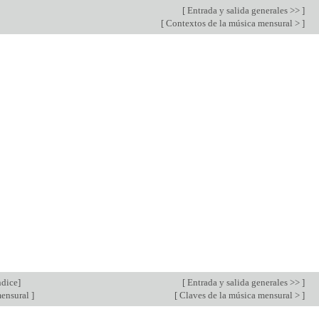
[
Entrada y salida generales >>
]
[
Contextos de la música mensural >
]
ndice
]
[
Entrada y salida generales >>
]
mensural
]
[
Claves de la música mensural >
]