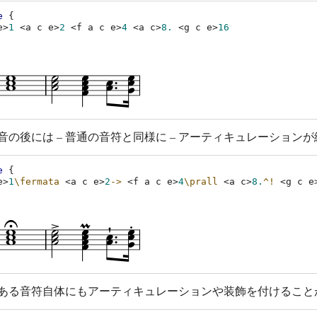
e
{
e
>
1
<
a
c
e
>
2
<
f
a
c
e
>
4
<
a
c
>
8.
<
g
c
e
>
16
音の後には – 普通の音符と同様に – アーティキュレーション
e
{
e
>
1
\fermata
<
a
c
e
>
2
->
<
f
a
c
e
>
4
\prall
<
a
c
>
8.
^!
<
g
c
e
ある音符自体にもアーティキュレーションや装飾を付けること