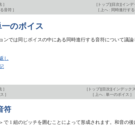
法
]
[
トップ
][
目次
][
インデ
する音符
]
[
上へ : 同時進行す
1 単一のボイス
ョンでは同じボイスの中にある同時進行する音符について議論
返し
記
法
]
[
トップ
][
目次
][
インデック
イス
]
[
上へ : 単一のボイス
]
音符
で 1 組のピッチを囲むことによって形成されます。和音の後に
>