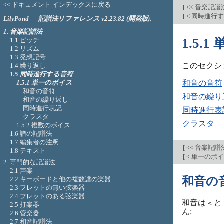
<< ドキュメント インデックスに戻る
[
<< 音楽記譜
[
< 同時進行
LilyPond — 記譜法リファレンス v2.23.82 (開発版).
1. 音楽記譜法
1.5.
1.1 ピッチ
1.2 リズム
1.3 発想記号
このセクシ
1.4 繰り返し
1.5 同時進行する音符
1.5.1 単一のボイス
和音の音符
和音の音符
和音の繰り
和音の繰り返し
同時進行表記
同時進行表
クラスタ
クラスタ
1.5.2 複数のボイス
1.6 譜の記譜法
1.7 編集者の注釈
[
<< 音楽記譜
1.8 テキスト
[
< 単一のボ
2. 専門的な記譜法
2.1 声楽
和音の
2.2 キーボードと他の複数譜の楽器
2.3 フレットの無い弦楽器
2.4 フレットのある弦楽器
和音は
と
<
2.5 打楽器
ん:
2.6 管楽器
2.7 和音記譜法