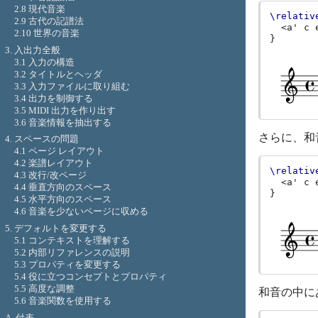
2.8 現代音楽
\relativ
2.9 古代の記譜法
<
a'
c
2.10 世界の音楽
}
3. 入出力全般
3.1 入力の構造
3.2 タイトルとヘッダ
3.3 入力ファイルに取り組む
3.4 出力を制御する
3.5 MIDI 出力を作り出す
3.6 音楽情報を抽出する
さらに、和
4. スペースの問題
4.1 ページ レイアウト
4.2 楽譜レイアウト
\relativ
4.3 改行/改ページ
<
a'
c
4.4 垂直方向のスペース
}
4.5 水平方向のスペース
4.6 音楽を少ないページに収める
5. デフォルトを変更する
5.1 コンテキストを理解する
5.2 内部リファレンスの説明
5.3 プロパティを変更する
5.4 役に立つコンセプトとプロパティ
5.5 高度な調整
和音の中に
5.6 音楽関数を使用する
A. 付表