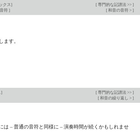
ックス
]
[
専門的な記譜法 >>
]
る音符
]
[
和音の音符 >
]
します。
ス
]
[
専門的な記譜法 >>
]
[
和音の繰り返し >
]
は – 普通の音符と同様に – 演奏時間が続くかもしれませ