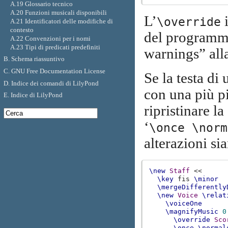
A.19 Glossario tecnico
A.20 Funzioni musicali disponibili
L’
i
\override
A.21 Identificatori delle modifiche di
contesto
del programma
A.22 Convenzioni per i nomi
A.23 Tipi di predicati predefiniti
warnings” alla
B. Schema riassuntivo
C. GNU Free Documentation License
Se la testa di
D. Indice dei comandi di LilyPond
con una più pi
E. Indice di LilyPond
ripristinare l
‘
\once \norm
alterazioni si
\new
Staff
<<
\key
fis
\minor
\mergeDifferently
\new
Voice
\relat
\voiceOne
\magnifyMusic
0
\override
Sco
\once
\normal