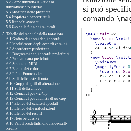
5.2 Come funziona la Guida al
si può specifi
funzionamento interno
5.3 Modifica delle proprietà
comando
5.4 Proprietà e concetti utili
\ma
5.5 Ritocchi avanzati
5.6 Uso delle funzioni musicali
A. Tabelle del manuale della notazione
\new
Staff
<<
A.1 Grafico dei nomi degli accordi
\new
Voice
\relat
\voiceOne
A.2 Modificatori degli accordi comuni
<
e'
e'
>
4
<
f
f'
>
A.3 Accordature predefinite
}
A.4 Diagrammi degli accordi predefiniti
\new
Voice
\relat
A.5 Formati carta predefiniti
\voiceTwo
A.6 Strumenti MIDI
\magnifyMusic
0
A.7 Elenco dei colori
\override
Sco
A.8 Il font Emmentaler
r
32
c''
a
c
a
A.9 Stili delle teste di nota
r
c
a
c
a
c
a
A.10 Gruppi di glifi di alterazione
}
A.11 Stili della chiave
}
A.12 Comandi per
markup
>>
A.13 Comandi per una lista di
markup
A.14 Elenco dei caratteri speciali
A.15 Elenco delle articolazioni
A.16 Elenco dei respiri
A.17 Note percussive
A.18 Valori predefiniti di outside-staff-
priority