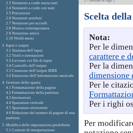
[
< Interne al rigo
]
2.3 Strumenti a corde senza tasti
2.4 Strumenti a corde con tasti
2.5 Percussioni
Scelta della
2.6 Strumenti aerofoni
2.7 Notazione per accordi
2.8 Musica contemporanea
2.9 Notazione antica
Nota:
2.10 World music
Per le dimen
3. Input e output
3.1 Struttura dell’input
carattere e 
3.2 Titoli e intestazioni
3.3 Lavorare coi file di input
Per la dimen
3.4 Controllo dell’output
3.5 Creazione dell’output MIDI
dimensione d
3.6 Estrazione dell’informazione musicale
Per le citazi
4. Gestione dello spazio
4.1 Formattazione della pagina
Formattazion
4.2 Formattazione della partitura
4.3 Interruzioni
Per i righi o
4.4 Spaziatura verticale
4.5 Spaziatura orizzontale
4.6 Riduzione del numero di pagine di una
partitura
Per modificar
5. Modifica delle impostazioni predefinite
5.1 Contesti di interpretazione
notazione sen