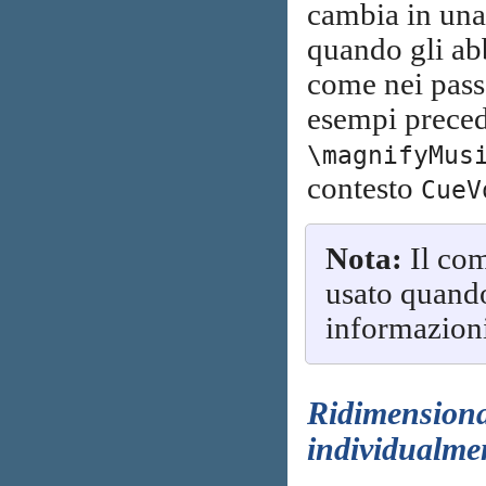
cambia in una 
quando gli abb
come nei passa
esempi preced
\magnifyMus
contesto
CueV
Nota:
Il co
usato quando
informazion
Ridimensionar
individualme