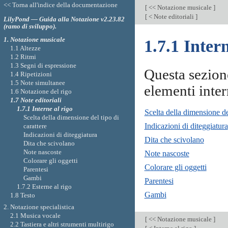
<< Torna all'indice della documentazione
[
<< Notazione musicale
]
[
< Note editoriali
]
LilyPond — Guida alla Notazione v2.23.82
(ramo di sviluppo).
1. Notazione musicale
1.7.1 Intern
1.1 Altezze
1.2 Ritmi
1.3 Segni di espressione
Questa sezion
1.4 Ripetizioni
1.5 Note simultanee
elementi intern
1.6 Notazione del rigo
1.7 Note editoriali
1.7.1 Interne al rigo
Scelta della dimensione del
Scelta della dimensione del tipo di
Indicazioni di diteggiatura
carattere
Indicazioni di diteggiatura
Dita che scivolano
Dita che scivolano
Note nascoste
Note nascoste
Colorare gli oggetti
Colorare gli oggetti
Parentesi
Gambi
Parentesi
1.7.2 Esterne al rigo
Gambi
1.8 Testo
2. Notazione specialistica
2.1 Musica vocale
[
<< Notazione musicale
]
2.2 Tastiera e altri strumenti multirigo