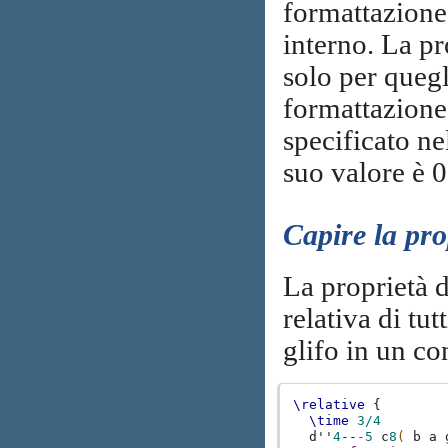
formattazione
interno. La p
solo per quegl
formattazion
specificato nel
suo valore è 0
Capire la pr
La proprietà 
relativa di tut
glifo in un co
\relative
{
\time
3/4
d''
4
--
-5
c
8
(
b
a