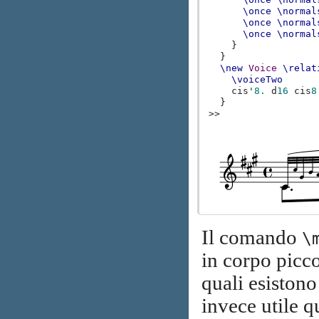
\once
\normal
\once
\normal
\once
\normal
}
}
\new
Voice
\relat
\voiceTwo
cis'
8.
d
16
cis
8
}
>>
Il comando
\
in corpo piccol
quali esistono
invece utile 