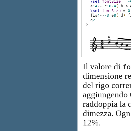
\set
fontSize
=
-
e'
4
--
c!
8-4
(
b
a
\set
fontSize
=
0
fis
4
--
-3
e
8
(
d
)
f
g
2.
}
Il valore di
fo
dimensione rel
del rigo corre
aggiungendo 6
raddoppia la d
dimezza. Ogni
12%.