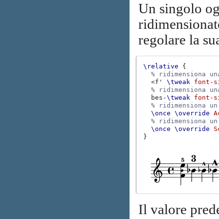
Un singolo og
ridimensiona
regolare la su
\relative
{
% ridimensiona un
<
f'
\tweak
font-s
% ridimensiona un
bes
-\tweak
font-s
% ridimensiona un
\once
\override
A
% ridimensiona un
\once
\override
S
}
Il valore pred