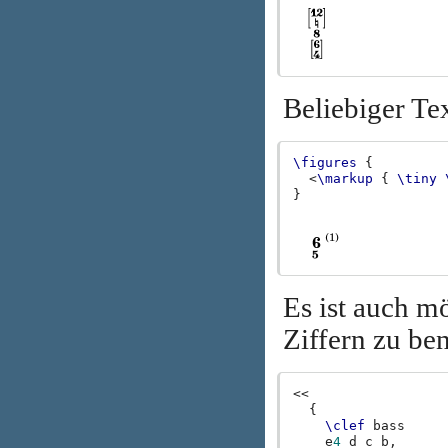
Beliebiger Tex
\figures
{
<
\markup
{
\tiny
}
Es ist auch mö
Ziffern zu be
<<
{
\clef
bass
e
4
d
c
b,