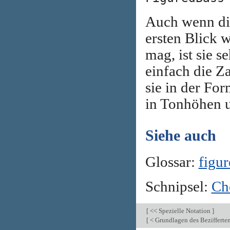
Auch wenn die
ersten Blick 
mag, ist sie s
einfach die Z
sie in der For
in Tonhöhen 
Siehe auch
Glossar:
figur
Schnipsel:
Ch
[
<< Spezielle Notation
]
[
< Grundlagen des Bezifferte