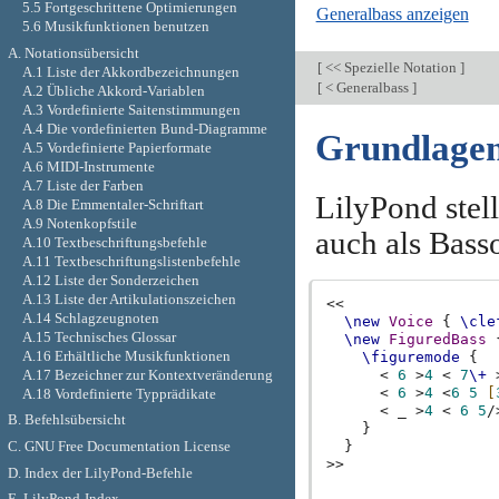
5.5 Fortgeschrittene Optimierungen
Generalbass anzeigen
5.6 Musikfunktionen benutzen
A. Notationsübersicht
[
<< Spezielle Notation
]
A.1 Liste der Akkordbezeichnungen
[
< Generalbass
]
A.2 Übliche Akkord-Variablen
A.3 Vordefinierte Saitenstimmungen
A.4 Die vordefinierten Bund-Diagramme
Grundlagen 
A.5 Vordefinierte Papierformate
A.6 MIDI-Instrumente
A.7 Liste der Farben
LilyPond stel
A.8 Die Emmentaler-Schriftart
A.9 Notenkopfstile
auch als Bass
A.10 Textbeschriftungsbefehle
A.11 Textbeschriftungslistenbefehle
A.12 Liste der Sonderzeichen
A.13 Liste der Artikulationszeichen
<<
A.14 Schlagzeugnoten
\new
Voice
{
\cle
A.15 Technisches Glossar
\new
FiguredBass
A.16 Erhältliche Musikfunktionen
\figuremode
{
A.17 Bezeichner zur Kontextveränderung
<
6
>
4
<
7
\+
<
6
>
4
<
6
5
[
A.18 Vordefinierte Typprädikate
<
_
>
4
<
6
5
/
B. Befehlsübersicht
}
C. GNU Free Documentation License
}
>>
D. Index der LilyPond-Befehle
E. LilyPond-Index