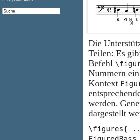
Die Unterstüt
Teilen: Es gi
Befehl
\figu
Nummern eing
Kontext
Figu
entsprechend
werden. Gene
dargestellt we
\figures{ .
FiguredBass