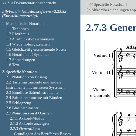
<< Zur Dokumentationsübersicht
[
<< Spezielle Notation
]
[
< Akkordbezeichnungen anp
LilyPond – Notationsreferenz v2.23.82
(Entwicklungszweig).
1. Musikalische Notation
2.7.3 Gene
1.1 Tonhöhen
1.2 Rhythmus
1.3 Ausdrucksbezeichnungen
1.4 Wiederholungszeichen
1.5 Gleichzeitig erscheinende Noten
1.6 Notation auf Systemen
1.7 Anmerkungen
1.8 Text
2. Spezielle Notation
2.1 Notation von Gesang
2.2 Tasteninstrumente und andere
Instrumente mit mehreren Systemen
2.3 Bundlose Saiteninstrumente
2.4 Saiteninstrumente mit Bünden
2.5 Schlagzeug
2.6 Blasinstrumente
2.7 Notation von Akkorden
2.7.1 Akkord-Modus
2.7.2 Akkorde anzeigen
2.7.3 Generalbass
Grundlagen des Bezifferten Basses