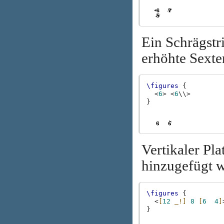
Ein Schrägstri
erhöhte Sexte
\figures
{
<
6
>
<
6
\\>
}
Vertikaler Pl
hinzugefügt 
\figures
{
<
[
12
_!]
8
[
6
4
]
}