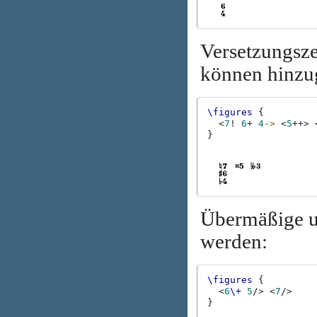
Versetzungsze
können hinzu
\figures
{
<
7
!
6
+
4
->
<
5
++
>
}
Übermäßige un
werden:
\figures
{
<
6
\+
5
/
>
<
7
/
>
}