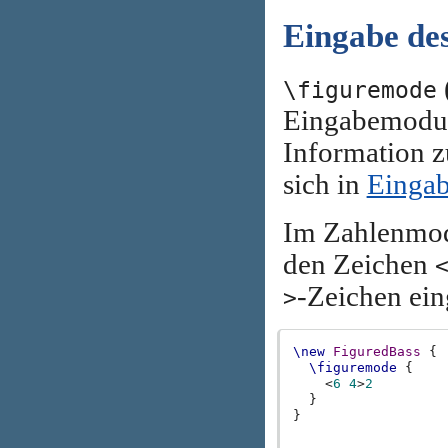
Eingabe de
\figuremode
Eingabemodus
Information z
sich in
Einga
Im Zahlenmod
den Zeichen
-Zeichen ei
>
\new
FiguredBass
{
\figuremode
{
<
6
4
>
2
}
}