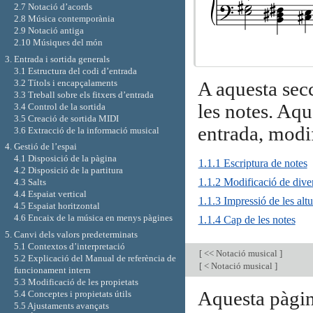
2.7 Notació d’acords
2.8 Música contemporània
2.9 Notació antiga
2.10 Músiques del món
3. Entrada i sortida generals
3.1 Estructura del codi d’entrada
3.2 Títols i encapçalaments
A aquesta secc
3.3 Treball sobre els fitxers d’entrada
les notes. Aqu
3.4 Control de la sortida
3.5 Creació de sortida MIDI
entrada, modif
3.6 Extracció de la informació musical
4. Gestió de l’espai
4.1 Disposició de la pàgina
1.1.1 Escriptura de notes
4.2 Disposició de la partitura
1.1.2 Modificació de diver
4.3 Salts
4.4 Espaiat vertical
1.1.3 Impressió de les altu
4.5 Espaiat horitzontal
4.6 Encaix de la música en menys pàgines
1.1.4 Cap de les notes
5. Canvi dels valors predeterminats
5.1 Contextos d’interpretació
[
<< Notació musical
]
5.2 Explicació del Manual de referència de
[
< Notació musical
]
funcionament intern
5.3 Modificació de les propietats
Aquesta pàgin
5.4 Conceptes i propietats útils
5.5 Ajustaments avançats