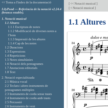
<< Torna a l'índex de la documentació
[
<< Notació musical
]
[
< Notació musical
]
LilyPond — Referència de la notació v2.24.4
(branca estable).
1. Notació musical
1.1 Altures
1.1 Altures
1.1.1 Escriptura de notes
1.1.2 Modificació de diverses notes a
l’hora
1.1.3 Impressió de les altures
1.1.4 Cap de les notes
1.2 Duracions
1.3 Expressions
1.4 Repeticions
1.5 Notes simultànies
1.6 Notació dels pentagrames
1.7 Anotacions editorials
1.8 Text
2. Notació especialitzada
2.1 Música vocal
2.2 Teclats i altres instruments de
pentagrames múltiples
2.3 Instruments de corda sense trasts
2.4 Instruments de corda amb trasts
2.5 Percussió
2.6 Instruments de vent