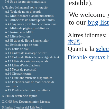
estable).
5.6 Ús de les funcions musicals
A. Taules del manual sobre notació
A.1 Taula de noms d’acords
We welcome y
A.2 Modificadors d’acord més usuals
A.3 Afinacions de cordes predefinides
to our
bug list
A.4 Diagrames predefinits de posicions
A.5 Mides de pàgina predefinides
A.6 Instruments MIDI
Altres idiomes:
A.7 Llista de colors
本語
.
A.8 El tipus de lletra Emmentaler
A.9 Estils de caps de nota
Quant a la
selec
A.10 Estils de clau
A.11 Ordres de marcatge de text
Disable syntax 
A.12 Ordres de llistes de marcatge de text
A.13 Llista de caràcters especials
A.14 Llista d’articulacions
A.15 Notes de percussió
A.16 Glossari tècnic
A.17 Funcions musicals disponibles
A.18 Identificadors de modificació de
contextos
A.19 Predicats de tipus predefinits
B. Full de referència ràpida
C. GNU Free Documentation License
D. Índex d’ordres del LilyPond