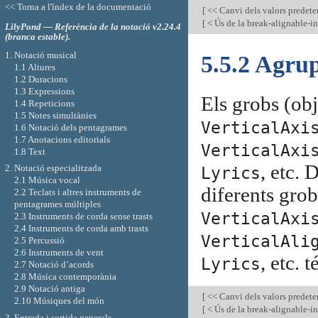
<< Torna a l'índex de la documentació
[
<< Canvi dels valors predet
[
< Ús de la break-alignable-i
LilyPond — Referència de la notació v2.24.4
(branca estable).
1. Notació musical
5.5.2 Agrup
1.1 Altures
1.2 Duracions
1.3 Expressions
Els grobs (obj
1.4 Repeticions
1.5 Notes simultànies
VerticalAxi
1.6 Notació dels pentagrames
1.7 Anotacions editorials
VerticalAxi
1.8 Text
, etc. 
2. Notació especialitzada
Lyrics
2.1 Música vocal
diferents gro
2.2 Teclats i altres instruments de
pentagrames múltiples
VerticalAxi
2.3 Instruments de corda sense trasts
2.4 Instruments de corda amb trasts
VerticalAli
2.5 Percussió
2.6 Instruments de vent
, etc. 
Lyrics
2.7 Notació d’acords
2.8 Música contemporània
2.9 Notació antiga
[
<< Canvi dels valors predet
2.10 Músiques del món
[
< Ús de la break-alignable-i
3. Entrada i sortida generals