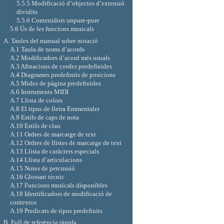
5.5.5 Modificació d’objectes d’extensió
dividits
5.5.6 Contenidors unpure-pure
5.6 Ús de les funcions musicals
A. Taules del manual sobre notació
A.1 Taula de noms d’acords
A.2 Modificadors d’acord més usuals
A.3 Afinacions de cordes predefinides
A.4 Diagrames predefinits de posicions
A.5 Mides de pàgina predefinides
A.6 Instruments MIDI
A.7 Llista de colors
A.8 El tipus de lletra Emmentaler
A.9 Estils de caps de nota
A.10 Estils de clau
A.11 Ordres de marcatge de text
A.12 Ordres de llistes de marcatge de text
A.13 Llista de caràcters especials
A.14 Llista d’articulacions
A.15 Notes de percussió
A.16 Glossari tècnic
A.17 Funcions musicals disponibles
A.18 Identificadors de modificació de
contextos
A.19 Predicats de tipus predefinits
B. Full de referència ràpida