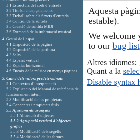
3.1 Estructura del codi d’entrada
Aquesta pàgin
3.2 Títols i encapçalaments
3.3 Treball sobre els fitxers d’entrada
estable).
3.4 Control de la sortida
3.5 Creació de sortida MIDI
3.6 Extracció de la informació musical
We welcome y
4. Gestió de l’espai
to our
bug list
4.1 Disposició de la pàgina
4.2 Disposició de la partitura
4.3 Salts
Altres idiomes:
4.4 Espaiat vertical
4.5 Espaiat horitzontal
Quant a la
selec
4.6 Encaix de la música en menys pàgines
5. Canvi dels valors predeterminats
Disable syntax 
5.1 Contextos d’interpretació
5.2 Explicació del Manual de referència de
funcionament intern
5.3 Modificació de les propietats
5.4 Conceptes i propietats útils
5.5 Ajustaments avançats
5.5.1 Alineació d’objectes
5.5.2 Agrupació vertical d’objectes
gràfics
5.5.3 Modificació dels segells
5.5.4 Modificació de les formes