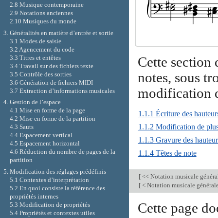
2.8 Musique contemporaine
2.9 Notations anciennes
2.10 Musiques du monde
3. Généralités en matière d’entrée et sortie
3.1 Modes de saisie
3.2 Agencement du code
3.3 Titres et entêtes
Cette section 
3.4 Travail sur des fichiers texte
notes, sous tro
3.5 Contrôle des sorties
3.6 Génération de fichiers MIDI
modification d
3.7 Extraction d’informations musicales
4. Gestion de l’espace
4.1 Mise en forme de la page
1.1.1 Écriture des hauteur
4.2 Mise en forme de la partition
1.1.2 Modification de plu
4.3 Sauts
4.4 Espacement vertical
1.1.3 Gravure des hauteur
4.5 Espacement horizontal
4.6 Réduction du nombre de pages de la
1.1.4 Têtes de note
partition
5. Modification des réglages prédéfinis
[
<< Notation musicale généra
5.1 Contextes d’interprétation
[
< Notation musicale général
5.2 En quoi consiste la référence des
propriétés internes
Cette page do
5.3 Modification de propriétés
5.4 Propriétés et contextes utiles