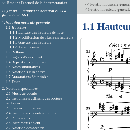
<< Retour à l'accueil de la documentation
[
<< Notation musicale généra
[
< Notation musicale général
LilyPond — Manuel de notation v2.24.4
(branche stable).
1. Notation musicale générale
1.1 Hauteu
1.1 Hauteurs
1.1.1 Écriture des hauteurs de note
1.1.2 Modification de plusieurs hauteurs
1.1.3 Gravure des hauteurs
1.1.4 Têtes de note
1.2 Rythme
1.3 Signes d’interprétation
1.4 Répétitions et reprises
1.5 Notes simultanées
1.6 Notation sur la portée
1.7 Annotations éditoriales
1.8 Texte
2. Notation spécialisée
2.1 Musique vocale
2.2 Instruments utilisant des portées
multiples
2.3 Cordes non frettées
2.4 Instruments à cordes frettées
2.5 Percussions
2.6 Instruments à vent
2.7 Notation des accords