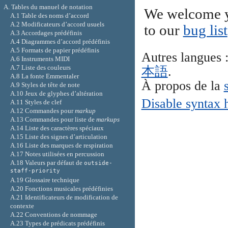
A. Tables du manuel de notation
We welcome y
A.1 Table des noms d’accord
A.2 Modificateurs d’accord usuels
to our
bug list
A.3 Accordages prédéfinis
A.4 Diagrammes d’accord prédéfinis
A.5 Formats de papier prédéfinis
Autres langues 
A.6 Instruments MIDI
A.7 Liste des couleurs
本語
.
A.8 La fonte Emmentaler
À propos de la
A.9 Styles de tête de note
A.10 Jeux de glyphes d’altération
Disable syntax 
A.11 Styles de clef
A.12 Commandes pour
markup
A.13 Commandes pour liste de
markups
A.14 Liste des caractères spéciaux
A.15 Liste des signes d’articulation
A.16 Liste des marques de respiration
A.17 Notes utilisées en percussion
A.18 Valeurs par défaut de
outside-
staff-priority
A.19 Glossaire technique
A.20 Fonctions musicales prédéfinies
A.21 Identificateurs de modification de
contexte
A.22 Conventions de nommage
A.23 Types de prédicats prédéfinis