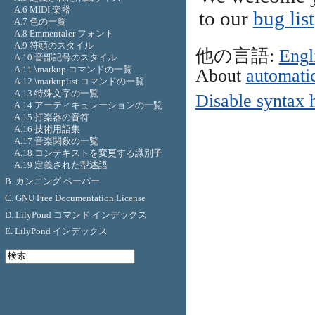
A.6 MIDI 楽器
to our
bug list
A.7 色の一覧
A.8 Emmentaler フォント
A.9 符頭のスタイル
他の言語:
Engl
A.10 音部記号のスタイル
A.11 \markup コマンドの一覧
About
automatic
A.12 \markuplist コマンドの一覧
A.13 特殊文字の一覧
Disable syntax 
A.14 アーティキュレーションの一覧
A.15 打楽器の音符
A.16 技術用語集
A.17 音楽関数の一覧
A.18 コンテキストを変更する識別子
A.19 定義された型述語
B. カンニング ペーパー
C. GNU Free Documentation License
D. LilyPond コマンド インデックス
E. LilyPond インデックス