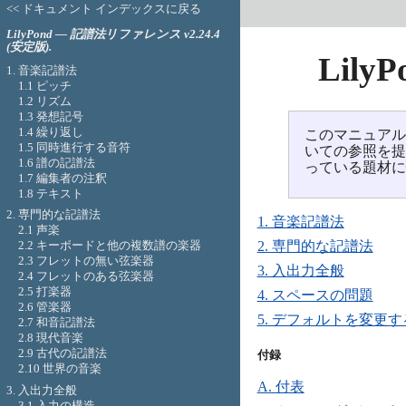
<< ドキュメント インデックスに戻る
LilyPond — 記譜法リファレンス v2.24.4
(安定版).
Lil
1. 音楽記譜法
1.1 ピッチ
1.2 リズム
1.3 発想記号
1.4 繰り返し
このマニュアルは 
1.5 同時進行する音符
いての参照を
1.6 譜の記譜法
っている題材
1.7 編集者の注釈
1.8 テキスト
2. 専門的な記譜法
1. 音楽記譜法
2.1 声楽
2.2 キーボードと他の複数譜の楽器
2. 専門的な記譜法
2.3 フレットの無い弦楽器
3. 入出力全般
2.4 フレットのある弦楽器
2.5 打楽器
4. スペースの問題
2.6 管楽器
5. デフォルトを変更す
2.7 和音記譜法
2.8 現代音楽
2.9 古代の記譜法
付録

2.10 世界の音楽
A. 付表
3. 入出力全般
3.1 入力の構造