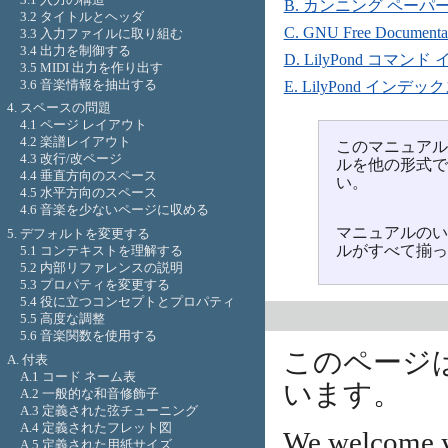
B. カンニング ペーパ
3.2 タイトルとヘッダ
C. GNU Free Documentat
3.3 入力ファイルに取り組む
3.4 出力を制御する
D. LilyPond コマン
3.5 MIDI 出力を作り出す
3.6 音楽情報を抽出する
E. LilyPond インデッ
4. スペースの問題
4.1 ページ レイアウト
4.2 楽譜レイアウト
このマニュア
4.3 改行/改ページ
ルを他の形式
4.4 垂直方向のスペース
い。
4.5 水平方向のスペース
4.6 音楽を少ないページに収める
マニュアルの
5. デフォルトを変更する
ルがすべて揃
5.1 コンテキストを理解する
5.2 内部リファレンスの説明
5.3 プロパティを変更する
5.4 役に立つコンセプトとプロパティ
5.5 高度な調整
5.6 音楽関数を使用する
このページは L
A. 付表
A.1 コード ネーム表
います。
A.2 一般的な和音修飾子
A.3 定義された弦チューニング
A.4 定義されたフレット図
We welcome y
A.5 定義された用紙サイズ