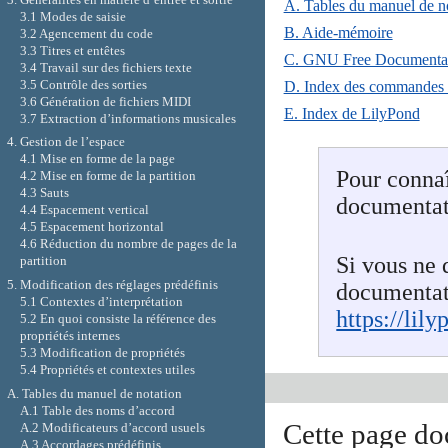
A. Tables du manuel de n
3.1 Modes de saisie
B. Aide-mémoire
3.2 Agencement du code
3.3 Titres et entêtes
C. GNU Free Documentat
3.4 Travail sur des fichiers texte
3.5 Contrôle des sorties
D. Index des commandes
3.6 Génération de fichiers MIDI
E. Index de LilyPond
3.7 Extraction d’informations musicales
4. Gestion de l’espace
4.1 Mise en forme de la page
Pour connaî
4.2 Mise en forme de la partition
4.3 Sauts
documentat
4.4 Espacement vertical
4.5 Espacement horizontal
4.6 Réduction du nombre de pages de la
Si vous ne 
partition
5. Modification des réglages prédéfinis
documentat
5.1 Contextes d’interprétation
https://lily
5.2 En quoi consiste la référence des
propriétés internes
5.3 Modification de propriétés
5.4 Propriétés et contextes utiles
A. Tables du manuel de notation
A.1 Table des noms d’accord
Cette page do
A.2 Modificateurs d’accord usuels
A.3 Accordages prédéfinis