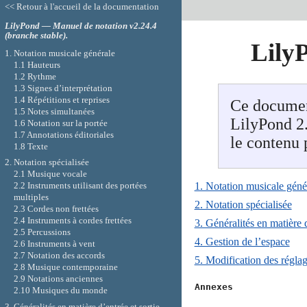
<< Retour à l'accueil de la documentation
LilyPond — Manuel de notation v2.24.4
(branche stable).
Lily
1. Notation musicale générale
1.1 Hauteurs
1.2 Rythme
1.3 Signes d’interprétation
1.4 Répétitions et reprises
Ce documen
1.5 Notes simultanées
LilyPond 2.
1.6 Notation sur la portée
1.7 Annotations éditoriales
le contenu 
1.8 Texte
2. Notation spécialisée
2.1 Musique vocale
2.2 Instruments utilisant des portées
1. Notation musicale géné
multiples
2. Notation spécialisée
2.3 Cordes non frettées
2.4 Instruments à cordes frettées
3. Généralités en matière d
2.5 Percussions
4. Gestion de l’espace
2.6 Instruments à vent
2.7 Notation des accords
5. Modification des réglag
2.8 Musique contemporaine
2.9 Notations anciennes
Annexes

2.10 Musiques du monde
3. Généralités en matière d’entrée et sortie