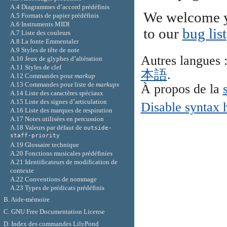
A.4 Diagrammes d’accord prédéfinis
We welcome y
A.5 Formats de papier prédéfinis
A.6 Instruments MIDI
to our
bug list
A.7 Liste des couleurs
A.8 La fonte Emmentaler
A.9 Styles de tête de note
Autres langues 
A.10 Jeux de glyphes d’altération
A.11 Styles de clef
本語
.
A.12 Commandes pour
markup
A.13 Commandes pour liste de
markups
À propos de la
A.14 Liste des caractères spéciaux
A.15 Liste des signes d’articulation
Disable syntax 
A.16 Liste des marques de respiration
A.17 Notes utilisées en percussion
A.18 Valeurs par défaut de
outside-
staff-priority
A.19 Glossaire technique
A.20 Fonctions musicales prédéfinies
A.21 Identificateurs de modification de
contexte
A.22 Conventions de nommage
A.23 Types de prédicats prédéfinis
B. Aide-mémoire
C. GNU Free Documentation License
D. Index des commandes LilyPond