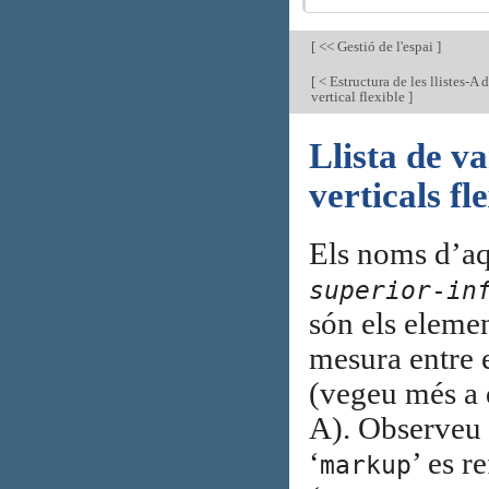
[
<< Gestió de l'espai
]
[
< Estructura de les llistes-A d
vertical flexible
]
Llista de v
verticals fl
Els noms d’aq
superior
-
in
són els elemen
mesura entre e
(vegeu més a d
A). Observeu 
‘
’ es r
markup