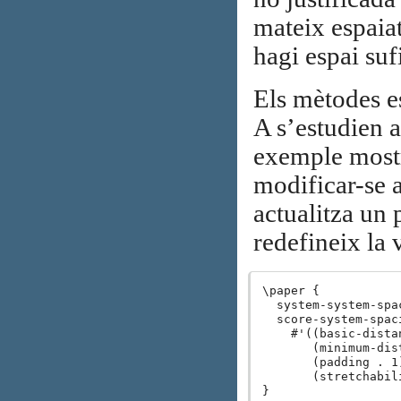
mateix espaiat
hagi espai suf
Els mètodes es
A s’estudien 
exemple mostr
modificar-se a
actualitza un 
redefineix la
\paper {

  system-system-spa
  score-system-spaci
    #'((basic-distan
       (minimum-dist
       (padding . 1)
       (stretchabili