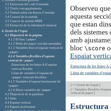
3.1 Estructura del codi d’entrada
Observeu que 
3.2 Títols i encapçalaments
3.3 Treball sobre els fitxers d’entrada
aquesta secci
3.4 Control de la sortida
3.5 Creació de sortida MIDI
que estan dins
3.6 Extracció de la informació musical
dels sistemes 
4. Gestió de l’espai
4.1 Disposició de la pàgina
amb ajustamen
4.1.1 El bloc
\paper
4.1.2 Mida del paper i escalat automàtic
bloc
\score
4.1.3 Variables fixes d’espaiat vertical de
\paper
Espaiat vertic
4.1.4 Variables flexibles d’espaiat
vertical de
\paper
Estructura de les listes-A d’espaiat
Estructura de les listes-A d
vertical flexible
Llista de variables d’espa
Llista de variables d’espaiat de
verticals flexibles
\paper
4.1.5 Variables d’espaiat horitzontal de
[
<< Gestió de l'espai
]
\paper
[
< Variables flexibles d'espaia
4.1.6 Altres variables de
\paper
vertical de paper
]
4.2 Disposició de la partitura
4.3 Salts
4.4 Espaiat vertical
Estructura d
4.5 Espaiat horitzontal
4.6 Encaix de la música en menys pàgines