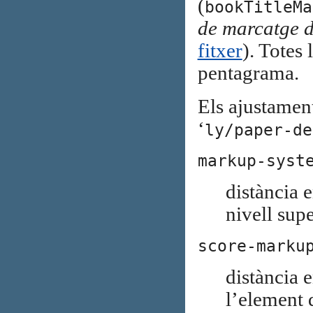
(
bookTitleMa
de marcatge de
fitxer
). Totes
pentagrama.
Els ajustament
‘
ly/paper-de
markup-syst
distància 
nivell supe
score-marku
distància e
l’element d