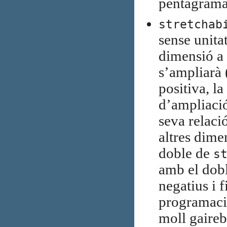
pentagrama
stretchab
sense unita
dimensió a 
s’ampliarà (
positiva, la
d’ampliació
seva relaci
altres dime
doble de
s
amb el dobl
negatius i f
programació
moll gaireb