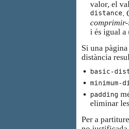
valor, el v
distance
.
comprimir-
i és igual a 
Si una pàgina 
distància resu
basic-dis
minimum-d
més
padding
eliminar les
Per a partitur
no justificada