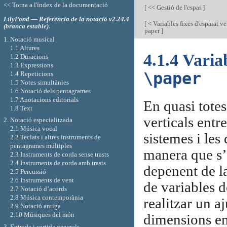
<< Torna a l'índex de la documentació
[
<< Gestió de l'espai
]
LilyPond — Referència de la notació v2.24.4
[
< Variables fixes d'espaiat ve
(branca estable).
paper
]
1. Notació musical
1.1 Altures
4.1.4 Variab
1.2 Duracions
1.3 Expressions
\paper
1.4 Repeticions
1.5 Notes simultànies
1.6 Notació dels pentagrames
1.7 Anotacions editorials
En quasi totes
1.8 Text
verticals entr
2. Notació especialitzada
2.1 Música vocal
sistemes i les 
2.2 Teclats i altres instruments de
pentagrames múltiples
manera que s
2.3 Instruments de corda sense trasts
2.4 Instruments de corda amb trasts
depenent de l
2.5 Percussió
2.6 Instruments de vent
de variables 
2.7 Notació d’acords
2.8 Música contemporània
realitzar un 
2.9 Notació antiga
2.10 Músiques del món
dimensions en
3. Entrada i sortida generals