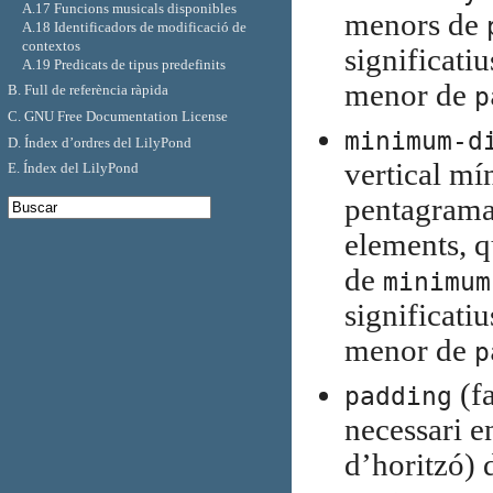
A.17 Funcions musicals disponibles
menors de
A.18 Identificadors de modificació de
contextos
significatiu
A.19 Predicats de tipus predefinits
menor de
p
B. Full de referència ràpida
C. GNU Free Documentation License
minimum-d
D. Índex d’ordres del LilyPond
vertical mí
E. Índex del LilyPond
pentagrama,
elements, q
de
minimum
significatiu
menor de
p
(fa
padding
necessari en
d’horitzó) 