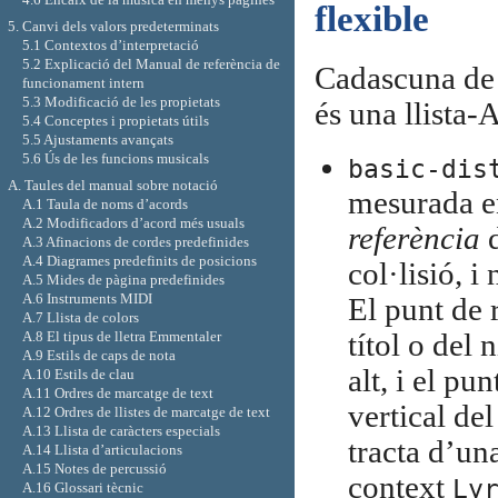
flexible
5. Canvi dels valors predeterminats
5.1 Contextos d’interpretació
5.2 Explicació del Manual de referència de
Cadascuna de 
funcionament intern
5.3 Modificació de les propietats
és una llista-
5.4 Conceptes i propietats útils
5.5 Ajustaments avançats
5.6 Ús de les funcions musicals
basic-dis
A. Taules del manual sobre notació
mesurada en
A.1 Taula de noms d’acords
A.2 Modificadors d’acord més usuals
referència
d
A.3 Afinacions de cordes predefinides
A.4 Diagrames predefinits de posicions
col·lisió, 
A.5 Mides de pàgina predefinides
A.6 Instruments MIDI
El punt de 
A.7 Llista de colors
A.8 El tipus de lletra Emmentaler
títol o del 
A.9 Estils de caps de nota
alt, i el pu
A.10 Estils de clau
A.11 Ordres de marcatge de text
vertical de
A.12 Ordres de llistes de marcatge de text
A.13 Llista de caràcters especials
tracta d’un
A.14 Llista d’articulacions
A.15 Notes de percussió
context
Ly
A.16 Glossari tècnic