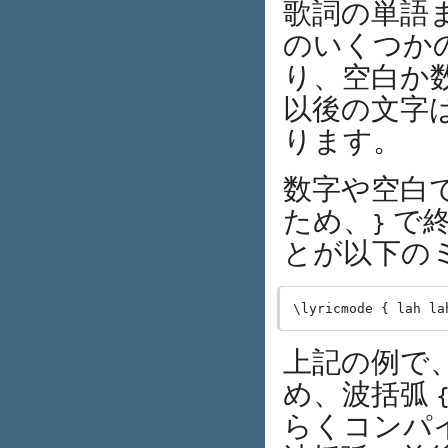
歌詞の単語
のいくつかの
り、空白か
以後の文字
ります。
数字や空白
ため、
で終
}
とが以下の
上記の例で
め、波括弧
らくコンパ