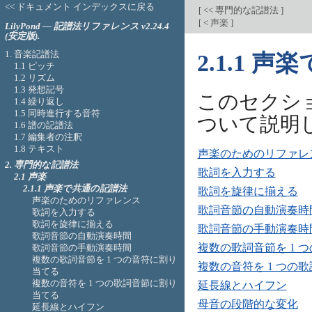
<< ドキュメント インデックスに戻る
[
<< 専門的な記譜法
]
[
< 声楽
]
LilyPond — 記譜法リファレンス v2.24.4
(安定版).
1. 音楽記譜法
2.1.1 
1.1 ピッチ
1.2 リズム
1.3 発想記号
このセクシ
1.4 繰り返し
1.5 同時進行する音符
ついて説明
1.6 譜の記譜法
1.7 編集者の注釈
1.8 テキスト
声楽のためのリファレ
2. 専門的な記譜法
歌詞を入力する
2.1 声楽
2.1.1 声楽で共通の記譜法
歌詞を旋律に揃える
声楽のためのリファレンス
歌詞音節の自動演奏時
歌詞を入力する
歌詞を旋律に揃える
歌詞音節の手動演奏時
歌詞音節の自動演奏時間
複数の歌詞音節を 1 
歌詞音節の手動演奏時間
複数の歌詞音節を 1 つの音符に割り
複数の音符を 1 つの
当てる
複数の音符を 1 つの歌詞音節に割り
延長線とハイフン
当てる
母音の段階的な変化
延長線とハイフン