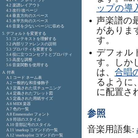
4.2 楽譜レイアウト
ップの導
4.3 改行/改ページ
4.4 垂直方向のスペース
声楽譜の
4.5 水平方向のスペース
4.6 音楽を少ないページに収める
がありま
5. デフォルトを変更する
す。
5.1 コンテキストを理解する
5.2 内部リファレンスの説明
5.3 プロパティを変更する
デフォル
5.4 役に立つコンセプトとプロパティ
5.5 高度な調整
す。しか
5.6 音楽関数を使用する
は、
合唱
A. 付表
A.1 コード ネーム表
るように
A.2 一般的な和音修飾子
A.3 定義された弦チューニング
に配置さ
A.4 定義されたフレット図
A.5 定義された用紙サイズ
A.6 MIDI 楽器
A.7 色の一覧
参照
A.8 Emmentaler フォント
A.9 符頭のスタイル
A.10 音部記号のスタイル
音楽用語集:
A.11 \markup コマンドの一覧
A.12 \markuplist コマンドの一覧