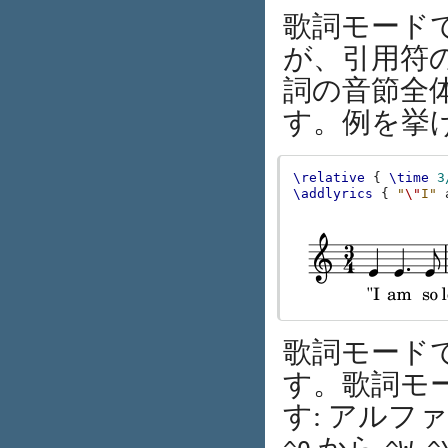
歌詞モード
が、引用符
詞の音節全
す。例を挙げ
\relative
{
\time
3
\addlyrics
{
"
\"
I"
歌詞モード
す。歌詞モ
す: アルフ