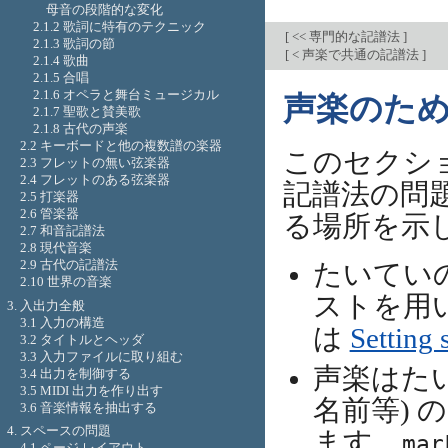
母音の段階的な変化
2.1.2 歌詞に特有のテクニック
[
<< 専門的な記譜法
]
2.1.3 歌詞の節
[
< 声楽で共通の記譜法
]
2.1.4 歌曲
2.1.5 合唱
2.1.6 オペラと舞台ミュージカル
声楽のた
2.1.7 聖歌と賛美歌
2.1.8 古代の声楽
2.2 キーボードと他の複数譜の楽器
このセクシ
2.3 フレットの無い弦楽器
2.4 フレットのある弦楽器
記譜法の問
2.5 打楽器
2.6 管楽器
る場所を示
2.7 和音記譜法
2.8 現代音楽
2.9 古代の記譜法
たいてい
2.10 世界の音楽
ストを用
3. 入出力全般
3.1 入力の構造
は
Setting 
3.2 タイトルとヘッダ
3.3 入力ファイルに取り組む
声楽はた
3.4 出力を制御する
3.5 MIDI 出力を作り出す
名前等) 
3.6 音楽情報を抽出する
4. スペースの問題
ます。
mar
4.1 ページ レイアウト