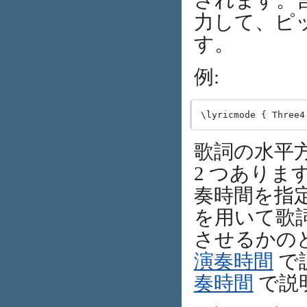
されます。
力して、ピ
す。
例:
歌詞の水平
2 つありま
奏時間を指
を用いて歌
させるかの
演奏時間
で
奏時間
で説