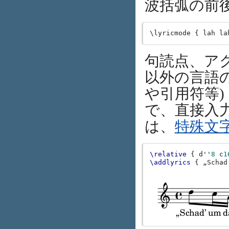
波括弧の前
句読点、ア
以外の言語
や引用符等)
で、直接入
は、
特殊文
\relative
{
d''
8
c
1
\addlyrics
{
„Schad