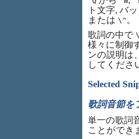
から
,
^Q
^W
^
ト文字, 
または
。
\^
歌詞の中で
様々に制御
ンの説明は
してくださ
Selected Sni
歌詞音節を
単一の歌詞
ことができ