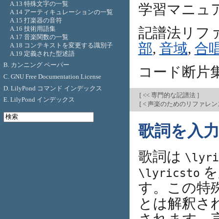
A.13 特殊文字の一覧
学習マニュ
A.14 アーティキュレーションの一覧
A.15 打楽器の音符
A.16 技術用語集
記譜法リフ
A.17 音楽関数の一覧
部
,
音域
,
合
A.18 コンテキストを変更する識別子
A.19 定義された型述語
B. カンニング ペーパー
コード断片集
C. GNU Free Documentation License
D. LilyPond コマンド インデックス
[
<< 専門的な記譜法
]
E. LilyPond インデックス
[
< 声楽のためのリファレ
歌詞を入
歌詞は
\lyri
を
\lyricsto
す。この特
とは解釈され