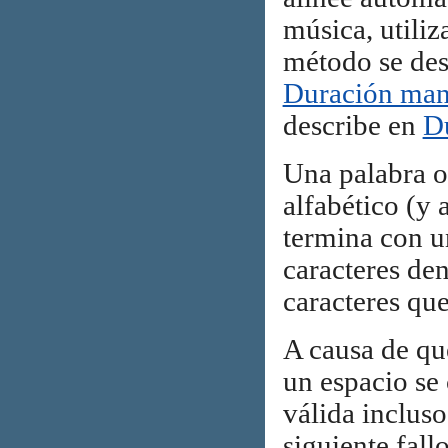
música, utili
método se des
Duración manu
describe en
Du
Una palabra o 
alfabético (y 
termina con un
caracteres den
caracteres que
A causa de que
un espacio se 
válida inclus
siguiente fallo