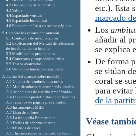
4.2 Disposición de la partitura
etc.). Esta 
4.3 Saltos
marcado de
4.4 Espaciado vertical
4.5 Espaciado horizontal
4.6 Encajar la música en menos páginas
Los
ambitu
5. Cambiar los valores por omisión
añadir al p
5.1 Contextos de interpretación
5.2 Explicación del Manual de referencia
se explica 
de funcionamiento interno
5.3 Modificar las propiedades
5.4 Conceptos y propiedades útiles
De forma p
5.5 Trucos avanzados
se sitúan d
5.6 Uso de las funciones musicales
A. Tablas del manual sobre notación
coral se su
A.1 Cuadro de nombres de acordes
A.2 Modificadores de acorde más usuales
para evitar
A.3 Afinaciones de cuerdas predefinidas
A.4 Diagramas predefinidos de posiciones
de la parti
A.5 Tamaños de página predefinidos
A.6 Instrumentos MIDI
A.7 Lista de colores
A.8 La tipografía Emmentaler
Véase tambi
A.9 Estilos de cabezas de nota
A.10 Estilos de clave
A.11 Instrucciones de marcado de texto