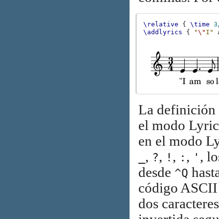
\relative
{
\time
3
\addlyrics
{
"
\"
I"
La definición
el modo Lyric
en el modo Ly
,
,
,
,
, l
_
?
!
:
'
desde
hast
^Q
código ASCII 
dos caractere