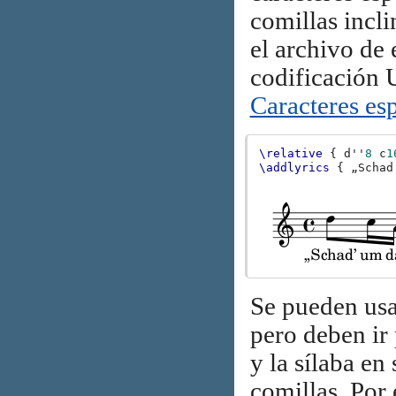
comillas incli
el archivo de 
codificación 
Caracteres esp
\relative
{
d''
8
c
1
\addlyrics
{
„Schad
Se pueden usar
pero deben ir 
y la sílaba en
comillas. Por