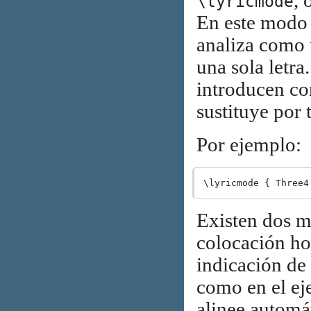
, 
\lyricmode
En este modo 
analiza como 
una sola letra
introducen com
sustituye por 
Por ejemplo:
Existen dos mé
colocación hor
indicación de 
como en el eje
alinee automá