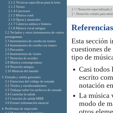
2.1.2 Técnicas específicas para la letra
2.1.3 Versos
[
<< Notación especializada
]
2.1.4 Canciones
[
< Notación común para músi
2.1.5 Música coral
2.1.6 Ópera y musicales
2.1.7 Cánticos salmos e himnos
Referencias
2.1.8 Música vocal antigua
2.2 Teclados y otros instrumentos de varios
pentagramas
Esta sección i
2.3 Instrumentos de cuerda sin trastes
2.4 Instrumentos de cuerda con trastes
cuestiones de
2.5 Percusión
2.6 Instrumentos de viento
tipo de músic
2.7 Notación de acordes
2.8 Música contemporánea
2.9 Notación antigua
Casi todos 
2.10 Músicas del mundo
escrito com
3. Entrada y salida generales
3.1 Estructura del código de entrada
notación e
3.2 Títulos y encabezamientos
3.3 Trabajar sobre los archivos de entrada
La música v
3.4 Controlar la salida
3.5 Creación de salida MIDI
modo de m
3.6 Extraer información musical
4. Problemas de espaciado
otros eleme
4.1 Disposición de la página