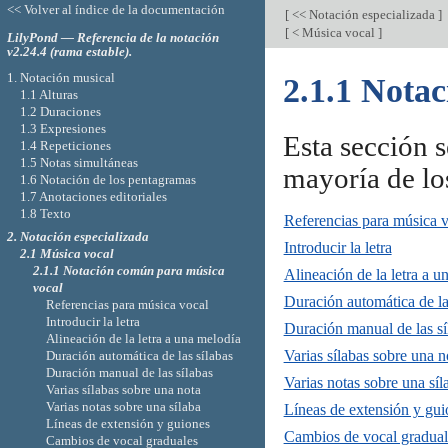
<< Volver al índice de la documentación
[
<< Notación especializada
]
[
< Música vocal
]
LilyPond — Referencia de la notación
v2.24.4 (rama estable).
1. Notación musical
2.1.1 Nota
1.1 Alturas
1.2 Duraciones
1.3 Expresiones
Esta sección 
1.4 Repeticiones
1.5 Notas simultáneas
mayoría de lo
1.6 Notación de los pentagramas
1.7 Anotaciones editoriales
1.8 Texto
Referencias para música 
2. Notación especializada
Introducir la letra
2.1 Música vocal
2.1.1 Notación común para música
Alineación de la letra a u
vocal
Duración automática de la
Referencias para música vocal
Introducir la letra
Duración manual de las sí
Alineación de la letra a una melodía
Varias sílabas sobre una n
Duración automática de las sílabas
Duración manual de las sílabas
Varias notas sobre una síl
Varias sílabas sobre una nota
Varias notas sobre una sílaba
Líneas de extensión y gui
Líneas de extensión y guiones
Cambios de vocal gradual
Cambios de vocal graduales