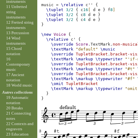
instruments
music
=
\relative
c''
{
11 Unfretted
\tuplet
3/2
{
c
16
[
d
e
}
f
8
]
string
\tuplet
3/2
{
c
8
d
e
}
instruments
\tuplet
3/2
{
c
4
d
e
}
12 Fretted string
}
instruments
13 Percussion
\new
Voice
{
14 Wind
\relative
c'
{
instruments
\override
Score
.
TextMark
.
non-musica
15 Chord
\textMark
"default"
\music
notation
\override
TupletBracket
.
bracket-vis
16
\textMark
\markup
\typewriter
"'if-
\override
TupletBracket
.
bracket-vis
Contemporary
\textMark
\markup
\typewriter
"#t"
music
\override
TupletBracket
.
bracket-vis
17 Ancient
\textMark
\markup
\typewriter
"#f"
notation
\omit
TupletBracket
18 World music
\textMark
\markup
\typewriter
"omit
Autres collections
}
19 Automatic
}
notation
20 Breaks
21 Connecting
notes
22 Contexts and
engravers
23 Education