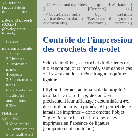
<< Retour à
[
<< Tweaks and overrides
[
Top
]
[
Workaround
l'accueil de la
]
[
Contents
]
>>
]
documentation
[
< Contrôle de l’ordre
[
Up:
[
Création
vertical des articulations
Tweaks and
d’un grupetto
LilyPond snippets
et ornements
]
overrides
]
retardé >
]
v2.25.81
(development-
branch).
Contrôle de l’impression
Préface
des crochets de n-olet
notation musicale
1 Pitches
2 Rhythms
Selon la tradition, les crochets indicateurs de
3 Expressive
n-olet sont toujours imprimés, sauf dans le cas
marks
où ils seraient de la même longueur qu’une
4 Repeats
ligature.
5 Simultaneous
notes
LilyPond permet, au travers de la propriété
6 Staff notation
, de contôler
7 Editorial
bracket-visibility
précisément leur affichage : déterminée à
,
annotations
#t
8 Text
ils seront toujours imprimés ;
permet de ne
#f
jamais les imprimer – donc omettre l’objet
Notation
–, et
les
TupletBracket
if-no-beam
spécialisée
imprimera en l’absence de ligature
9 Vocal music
(comportement par défaut).
10 Keyboard and
other multi-staff