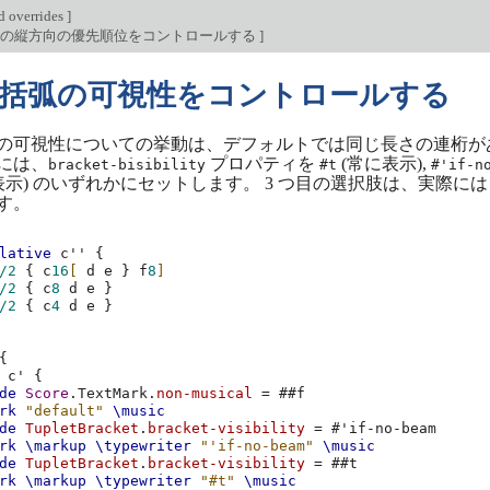
d overrides
]
トの縦方向の優先順位をコントロールする
]
括弧の可視性をコントロールする
の可視性についての挙動は、デフォルトでは同じ長さの連桁が
には、
プロパティを
(常に表示),
bracket-bisibility
#t
#'if-n
表示) のいずれかにセットします。 3 つ目の選択肢は、実際に
す。
lative
c''
{
/2
{
c
16
[
d
e
}
f
8
]
/2
{
c
8
d
e
}
/2
{
c
4
d
e
}
{
c'
{
de
Score
.
TextMark
.
non-musical
=
#
#f
rk
"default"
\music
de
TupletBracket
.
bracket-visibility
=
#
'if-no-beam
rk
\markup
\typewriter
"'if-no-beam"
\music
de
TupletBracket
.
bracket-visibility
=
#
#t
rk
\markup
\typewriter
"#t"
\music