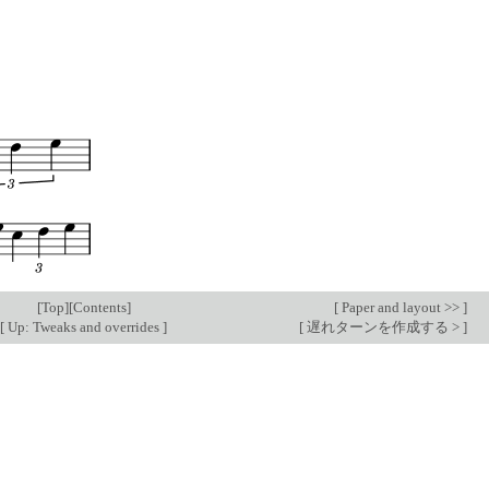
[
Top
][
Contents
]
[
Paper and layout >>
]
[
Up: Tweaks and overrides
]
[
遅れターンを作成する >
]