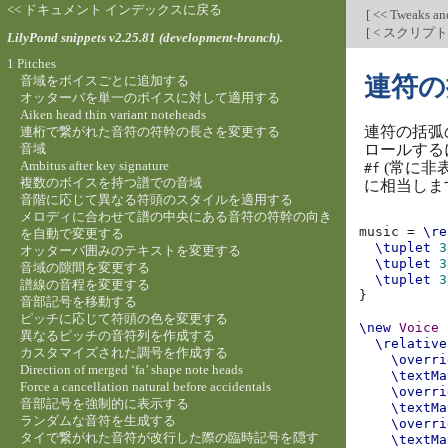
<< ドキュメント インデックスに戻る
[
<< Tweaks an
[
< スクリプ
LilyPond snippets v2.25.81 (development-branch).
1 Pitches
連符の
音域をボイスごとに追加する
オッターバを単一のボイスに対して適用する
Aiken head thin variant noteheads
連符の括弧
連桁で繋がれた音符の符幹の長さを変更する
音域
ロールする
Ambitus after key signature
(常に非
#f
複数のボイスを持つ譜での音域
に相当しま
音階に応じて異なる符頭のスタイルを適用する
メロディに合わせて譜の中央にある音符の符幹の向き
music
=
\re
を自動で変更する
\tuplet
3
オッターバ囲みのテキストを変更する
\tuplet
3
音域の隙間を変更する
\tuplet
3
譜線の音程を変更する
}
音部記号を移動する
ピッチに応じて符頭の色を変更する
\new
Voice
異なるピッチの音符列を作成する
\relative
カスタマイズされた調号を作成する
\overri
Direction of merged ‘fa’ shape note heads
\textMa
Force a cancellation natural before accidentals
\overri
音部記号を強制的に表示する
\textMa
ランダムな音符を生成する
\overri
タイで繋がれた音符が改行した際の臨時記号を隠す
\textMa