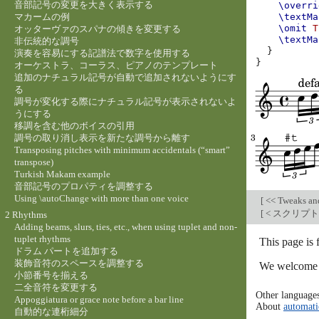
音部記号の変更を大きく表示する
\overri
マカームの例
\textMa
\omit
T
オッターヴァのスパナの傾きを変更する
\textMa
非伝統的な調号
}
演奏を容易にする記譜法で数字を使用する
}
オーケストラ、コーラス、ピアノのテンプレート
追加のナチュラル記号が自動で追加されないようにす
る
調号が変化する際にナチュラル記号が表示されないよ
うにする
移調を含む他のボイスの引用
調号の取り消し表示を新たな調号から離す
Transposing pitches with minimum accidentals (“smart”
transpose)
Turkish Makam example
音部記号のプロパティを調整する
Using \autoChange with more than one voice
[
<< Tweaks an
[
< スクリプ
2 Rhythms
Adding beams, slurs, ties, etc., when using tuplet and non-
tuplet rhythms
This page is
ドラム パートを追加する
装飾音符のスペースを調整する
We welcome y
小節番号を揃える
二全音符を変更する
Other language
Appoggiatura or grace note before a bar line
About
automati
自動的な連桁細分