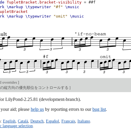
de
TupletBracket
.
bracket-visibility
=
#
#f
rk
\markup
\typewriter
"#f"
\music
upletBracket
rk
\markup
\typewriter
"omit"
\music
d overrides
]
トの縦方向の優先順位をコントロールする
]
 for LilyPond-2.25.81 (development-branch).
our aid; please
help us
by reporting errors to our
bug list
.
s:
English
,
Català
,
Deutsch
,
Español
,
Français
,
Italiano
.
c language selection
.