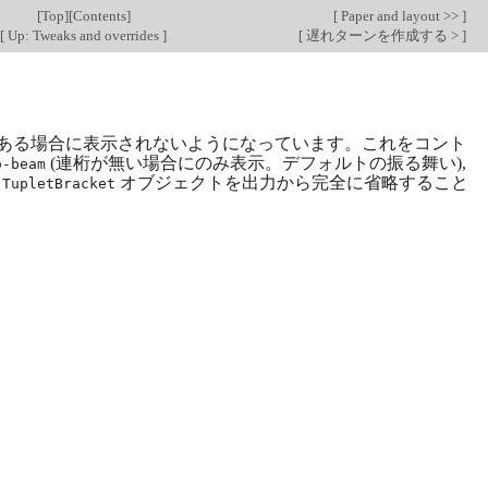
[
Top
][
Contents
]
[
Paper and layout >>
]
[
Up: Tweaks and overrides
]
[
遅れターンを作成する >
]
ある場合に表示されないようになっています。これをコント
(連桁が無い場合にのみ表示。デフォルトの振る舞い),
o-beam
は
オブジェクトを出力から完全に省略すること
TupletBracket