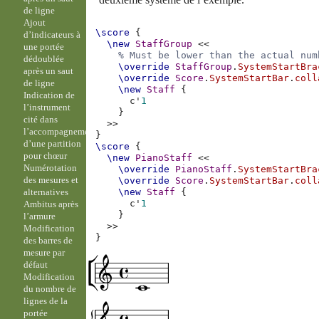
de ligne
Ajout
\score
{
d’indicateurs à
\new
StaffGroup
<<
une portée
% Must be lower than the actual num
dédoublée
\override
StaffGroup
.
SystemStartBra
après un saut
\override
Score
.
SystemStartBar
.
coll
de ligne
\new
Staff
{
Indication de
c'
1
l’instrument
}
cité dans
>>
l’accompagnement
}
d’une partition
\score
{
pour chœur
\new
PianoStaff
<<
Numérotation
\override
PianoStaff
.
SystemStartBra
des mesures et
\override
Score
.
SystemStartBar
.
coll
alternatives
\new
Staff
{
c'
1
Ambitus après
}
l’armure
>>
Modification
}
des barres de
mesure par
défaut
Modification
du nombre de
lignes de la
portée