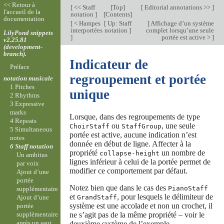
<< Retour à
[
<< Staff
[
Top
]
[
Editorial annotations >>
]
l'accueil de la
notation
]
[
Contents
]
documentation
[
< Hampes
[
Up: Staff
[
Affichage d’un système
interportées
notation
]
complet lorsqu’une seule
LilyPond snippets
]
portée est active >
]
v2.25.81
(development-
branch).
Indicateur de
Préface
regroupement et portée
notation musicale
1 Pitches
unique
2 Rhythms
3 Expressive
marks
Lorsque, dans des regroupements de type
4 Repeats
ou
, une seule
ChoirStaff
StaffGroup
5 Simultaneous
portée est active, aucune indication n’est
notes
donnée en début de ligne. Affecter à la
6 Staff notation
propriété
un nombre de
collapse-height
Un ambitus
lignes inférieur à celui de la portée permet de
par voix
modifier ce comportement par défaut.
Ajout d’une
portée
Notez bien que dans le cas des
PianoStaff
supplémentaire
et
, pour lesquels le délimiteur de
GrandStaff
Ajout d’une
système est une accolade et non un crochet, il
portée
ne s’agit pas de la même propriété – voir le
supplémentaire
après un saut
deuxième système de l’exemple.