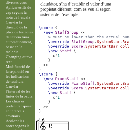
diverses veus
claudàtor, s’ha d’establir el valor d’una
Aplicar estils de
propietat diferent, com es veu al segon
cap segons la
sistema de l’exemple.
nota de l’escala
Canviar la
direcció de la
\score
{
plica de les notes
\new
StaffGroup
<<
de tercera línia
% Must be lower than the actual num
\override
StaffGroup
.
SystemStartBra
automàticament,
\override
Score
.
SystemStartBar
.
coll
basat en la
\new
Staff
{
melodia
c'
1
Changing ottava
}
text
>>
Modificació de
}
la separació en
\score
{
les indicacions
\new
PianoStaff
<<
de tessitura
\override
PianoStaff
.
SystemStartBra
Canviar
\override
Score
.
SystemStartBar
.
coll
l’interval de les
\new
Staff
{
línies de la pauta
c'
1
Les claus es
}
poden transposar
>>
en intervals
}
arbitraris
Acolorir les
notes segons la