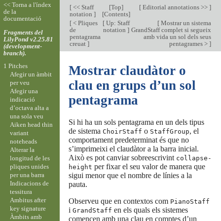
<< Torna a l'índex
[
<< Staff
[
Top
]
[
Editorial annotations >>
]
de la
notation
]
[
Contents
]
documentació
[
< Pliques
[
Up: Staff
[
Mostrar un sistema
de
notation
]
GrandStaff complet si segueix
Fragments del
pentagrama
amb vida un sol dels seus
LilyPond v2.25.81
creuat
]
pentagrames >
]
(development-
branch).
1 Pitches
Mostrar claudàtor o
Afegir un àmbit
clau en grups d’un sol
per veu
Afegir una
pentagrama
indicació
d’octava alta a
una sola veu
Si hi ha un sols pentagrama en un dels tipus
Aiken head thin
de sistema
o
, el
ChoirStaff
StaffGroup
variant
comportament predeterminat és que no
noteheads
s’imprimeixi el claudàtor a la barra inicial.
Alterar la
Això es pot canviar sobreescrivint
longitud de les
collapse-
per fixar el seu valor de manera que
pliques unides
height
per una barra
sigui menor que el nombre de línies a la
Indicacions de
pauta.
tessitura
Ambitus after
Observeu que en contextos com
PianoStaff
key signature
i
en els quals els sistemes
GrandStaff
Àmbits amb
comencen amb una clau en comptes d’un