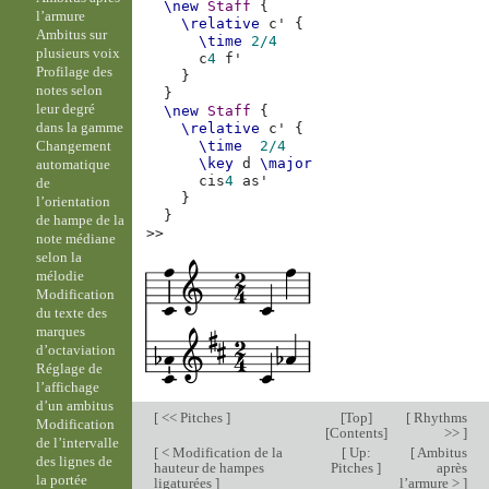
\new
Staff
{
l’armure
\relative
c'
{
Ambitus sur
\time
2/4
plusieurs voix
c
4
f'
Profilage des
}
notes selon
}
leur degré
\new
Staff
{
dans la gamme
\relative
c'
{
Changement
\time
2/4
\key
d
\major
automatique
cis
4
as'
de
}
l’orientation
}
de hampe de la
>>
note médiane
selon la
mélodie
Modification
du texte des
marques
d’octaviation
Réglage de
l’affichage
d’un ambitus
[
<< Pitches
]
[
Top
]
[
Rhythms
Modification
[
Contents
]
>>
]
de l’intervalle
[
< Modification de la
[
Up:
[
Ambitus
des lignes de
hauteur de hampes
Pitches
]
après
la portée
ligaturées
]
l’armure >
]