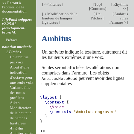
<< Retour à
[
<< Pitches
]
[
Top
]
[
Rhythms
l'accueil de la
[
Contents
]
>>
]
documentation
[
< Modification de la
[
Up:
[
Ambitus
hauteur de hampes
Pitches
]
après
LilyPond snippets
ligaturées
]
l’armure >
]
v2.25.81
(development-
branch).
Ambitus
Préface
notation musicale
Un
ambitus
indique la tessiture, autrement dit
1 Pitches
les hauteurs extrêmes d’une voix.
Un ambitus
par voix
Seules seront affichées les altérations non
Ajout d’une
indication
comprises dans l’armure. Les objets
d’octave pour
peuvent avoir des lignes
AmbitusNoteHead
une seule voix
supplémentaires.
Variante fine
des notes
\layout
{
profilées
\context
{
Aiken
\Voice
Modification
\consists
"Ambitus_engraver"
de la hauteur
}
de hampes
}
ligaturées
Ambitus
<<
Ambitus après