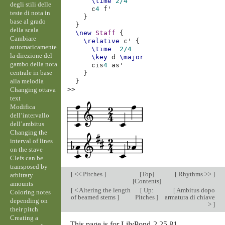
\time
2/4
degli stili delle
c
4
f'
teste di nota in
}
base al grado
}
della scala
\new
Staff
{
Cambiare
\relative
c'
{
automaticamente
\time
2/4
la direzione del
\key
d
\major
gambo della nota
cis
4
as'
centrale in base
}
alla melodia
}
>>
Changing ottava
text
Modifica
dell’intervallo
dell’ambitus
Changing the
interval of lines
on the stave
Clefs can be
transposed by
[
<< Pitches
]
[
Top
]
[
Rhythms >>
]
arbitrary
[
Contents
]
amounts
[
< Altering the length
[
Up:
[
Ambitus dopo
Coloring notes
of beamed stems
]
Pitches
]
armatura di chiave
depending on
>
]
their pitch
Creating a
This page is for LilyPond-2.25.81