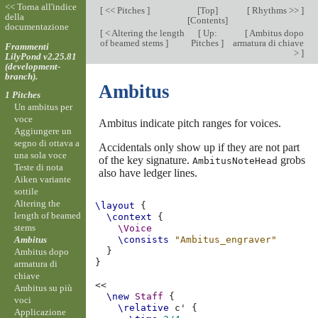
<< Torna all'indice
[
<< Pitches
]
[
Top
]
[
Rhythms >>
]
della
[
Contents
]
documentazione
[
< Altering the length
[
Up:
[
Ambitus dopo
of beamed stems
]
Pitches
]
armatura di chiave
Frammenti
>
]
LilyPond v2.25.81
(development-
branch).
Ambitus
1 Pitches
Un ambitus per
voce
Ambitus indicate pitch ranges for voices.
Aggiungere un
segno di ottava a
Accidentals only show up if they are not part
una sola voce
of the key signature.
grobs
AmbitusNoteHead
Teste di nota
also have ledger lines.
Aiken variante
sottile
Altering the
\layout
{
length of beamed
\context
{
stems
\Voice
Ambitus
\consists
"Ambitus_engraver"
}
Ambitus dopo
}
armatura di
chiave
<<
Ambitus su più
\new
Staff
{
voci
\relative
c'
{
Applicazione