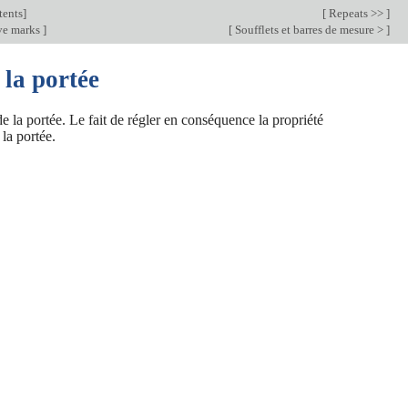
ents
]
[
Repeats >>
]
ve marks
]
[
Soufflets et barres de mesure >
]
 la portée
 la portée. Le fait de régler en conséquence la propriété
la portée.