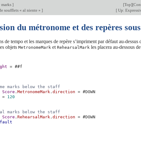
e marks
]
[
Top
][
Cont
e soufflets « al niente »
]
[
Up: Expressi
sion du métronome et des repères sous
ns de tempo et les marques de repère s’impriment par défaut au-dessus de
es objets
et
les placera au-dessous de 
MetronomeMark
RehearsalMark
ght
=
#
#f
me marks below the staff
Score
.
MetronomeMark
.
direction
=
#
DOWN
=
120
al marks below the staff
Score
.
RehearsalMark
.
direction
=
#
DOWN
fault