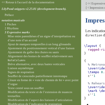
<< Retour à l'accueil de la documentation
[
<< Expressiv
[
< Impression d
LilyPond snippets v2.25.81 (development-branch).
Préface
Impres
notation musicale
1 Pitches
2 Rhythms
Les indicatio
3 Expressive marks
d
direction
Mise entre parenthèses d’un signe d’interprétation ou
d’une note d’un accord
Ajout de marques temporelles à un long glissando
\layout
{
Ajustement du positionnement vertical d’une liaison
ragged-ri
Ajustement du galbe des chutes ou sauts
}
Alignement des bornes de soufflet relativement aux
s
NoteColumn
{
Brève alternative, avec deux barres verticales
% Metrono
Liaison asymétrique
\override
Signes de respiration
\tempo
8.
c''
1
Soufflet de crescendo partiellement interrompu
Césure en forme de « voie de chemin de fer » avec point
% Rehears
d’orgue
\override
Texte centré sous un soufflet
\mark
\de
Modification du texte et de l’extension de nuances
c''
1
textuelles
}
Modification de l’aspect des liaisons d’articulation
Modification de l’indicateur de respiration