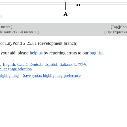
e marks
]
[
Top
][
Cont
e soufflets « al niente »
]
[
Up: Expressi
 for LilyPond-2.25.81 (development-branch).
our aid; please
help us
by reporting errors to our
bug list
.
s:
English
,
Català
,
Deutsch
,
Español
,
Italiano
,
日本語
.
c language selection
.
highlighting
–
Save syntax highlighting preference