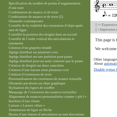
Spécification du nombre de points d’augmentation
d’une note
Combinaison de nuance et de texte
Combinaison de nuance et de texte (2)
Glissando contemporain
[
<< Expressiv
Contrôle de la visibilité des extensions d’objet après
[
< Impression d
saut de ligne
Contrôler la position des doigtés dans un accord
Contrôle de l’ordre vertical des articulations et
This page is
ornements
Création d’un grupetto retardé
We welcome y
Arpège distribué sur plusieurs voix
Arpège distribué sur une partition pour piano
Other language
Arpège distribué pour un autre contexte que le piano
About
automati
Création de doigtés sur deux caractères
Disable syntax 
Création d’une liaison entre plusieurs voix
Création d’extensions de texte
Personnalisation des extenseurs de nuance textuelle
Glissando par dessus un objet graphique
Stylisation des lignes de soufflet
Masquage de l’extension des nuances textuelles
Alignement de nuances personnalisées comme « più f »
Insertion d’une césure
Liaison « Laissez vibrer »
Terminaison de ligne en flèche
Dessin d’une liaison d’articulation au trait discontinu