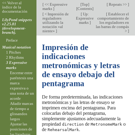
<< Volver al
[
<< Expressive
[
Top
]
[
Repeats >>
]
índice de la
marks
]
[
Contents
]
documentación
[
< Impresión de
[
Up:
[
Establecer el
reguladores
Expressive
comportamiento de
LilyPond snippets
utilizando la
marks
]
los reguladores en
v2.25.81
notación «al
las barras de compás
(development-
niente»
]
>
]
branch).
Preface
Impresión de
Musical notation
1 Pitches
indicaciones
2 Rhythms
3 Expressive
metronómicas y letras
marks
de ensayo debajo del
Encerrar entre
paréntesis una
pentagrama
marca
expresiva o
una nota de un
De forma predeterminada, las indicaciones
acorde
metronómicas y las letras de ensayo se
Añadir marcas
imprimen encima del pentagrama. Para
de tiempo a
colocarlas debajo del pentagrama,
glissandos
simplemente ajustamos adecuadamente la
largos
propiedad
de
o
Ajustar las
direction
MetronomeMark
de
.
posiciones de
RehearsalMark
las ligaduras