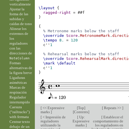
verticalmente
\layout
{
Ajustar la
ragged-right
=
#
#f
forma de las
}
subidas y
caídas de tono
{
Alinear los
% Metronome marks below the staff
extremos de
\override
Score
.
MetronomeMark
.
directi
los
\tempo
8.
=
120
reguladores
c''
1
con las
direcciones de
% Rehearsal marks below the staff
NoteColumn
\override
Score
.
RehearsalMark
.
directi
Formas
\mark
\default
alternativas de
c''
1
}
la figura breve
Ligaduras
asimétricas
Marcas de
respiración
Regulador
interrumpido
Caesura
[
<< Expressive
[
Top
]
[
Repeats >>
]
marks
]
[
Contents
]
(“railtracks”)
with fermata
[
< Impresión de
[
Up:
[
Establecer el
reguladores
Expressive
comportamiento de
Centrar texto
utilizando la
marks
]
los reguladores en
debajo de un