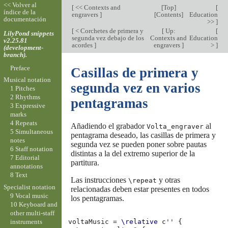
<< Volver al
[
<< Contexts and
[
Top
]
[
índice de la
engravers
]
[
Contents
]
Education
documentación
>>
]
[
< Corchetes de primera y
[
Up:
[
LilyPond snippets
segunda vez debajo de los
Contexts and
Education
v2.25.81
acordes
]
engravers
]
>
]
(development-
branch).
Preface
Casillas de primera y
Musical notation
segunda vez en varios
1 Pitches
2 Rhythms
pentagramas
3 Expressive
marks
4 Repeats
Añadiendo el grabador
al
Volta_engraver
5 Simultaneous
pentagrama deseado, las casillas de primera y
notes
segunda vez se pueden poner sobre pautas
6 Staff notation
distintas a la del extremo superior de la
7 Editorial
partitura.
annotations
8 Text
Las instrucciones
y otras
\repeat
Specialist notation
relacionadas deben estar presentes en todos
9 Vocal music
los pentagramas.
10 Keyboard and
other multi-staff
instruments
voltaMusic
=
\relative
c''
{