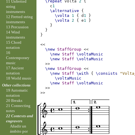
\repeat
volta
2
{
11 Unfretted
c
1
string
\alternative
{
instruments
\volta
1
{
d
1
}
12 Fretted string
\volta
2
{
e
1
}
instruments
}
13 Percussion
}
14 Wind
}
instruments
15 Chord
<<
notation
\new
StaffGroup
<<
16
\new
Staff
\voltaMusic
Contemporary
\new
Staff
\voltaMusic
music
>>
17 Ancient
\new
StaffGroup
<<
notation
\new
Staff
\with
{
\consists
"Volta
18 World music
\voltaMusic
\new
Staff
\voltaMusic
Other collections
>>
19 Automatic
>>
notation
20 Breaks
21 Connecting
notes
22 Contexts and
engravers
Añadir un
ámbito por