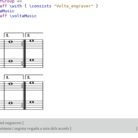
fGroup
<<
aff
\with
{
\consists
"Volta_engraver"
}
aMusic
aff
\voltaMusic
nd engravers
]
rimera i segona vegada a sota dels acords
]
[