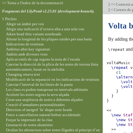
<< Torna a l'índex de la documentació
[
<< Contexts a
[
< Corxets de p
Fragments del LilyPond v2.25.81 (development-branch).
1 Pitches
Volta b
Afegir un àmbit per veu
Afegir una indicació d’octava alta a una sola veu
Aiken head thin variant noteheads
By adding t
Alterar la longitud de les pliques unides per una barra
Indicacions de tessitura
and 
Ambitus after key signature
\repeat
Àmbits amb diverses veus
Aplicar estils de cap segons la nota de l’escala
voltaMusic
Canviar la direcció de la plica de les notes de tercera línia
\repeat
v
automàticament, basat en la melodia
c
1
Changing ottava text
\altern
Modificació de la separació en les indicacions de tessitura
\volt
Canviar l’interval de les línies de la pauta
\volt
Les claus es poden transposar en intervals arbitraris
}
Acolorir les notes segons la seva alçada
}
Crear una seqüència de notes a diferents alçades
}
Creació d’armadures personalitzades
Direction of merged ‘fa’ shape note heads
<<
Force a cancellation natural before accidentals
\new
Staf
Forçar la impressió de la clau
\new
St
\new
St
Generació de notes aleatòries
>>
Ocultar les alteracions sobre notes lligades al principi d’un