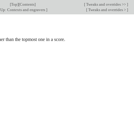
[
Top
][
Contents
]
[
Tweaks and overrides >>
]
Up: Contexts and engravers
]
[
Tweaks and overrides >
]
her than the topmost one in a score.