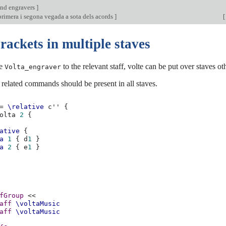
nd engravers
]
rimera i segona vegada a sota dels acords
]
[
rackets in multiple staves
he
to the relevant staff, volte can be put over staves ot
Volta_engraver
related commands should be present in all staves.
=
\relative
c''
{
olta
2
{
ative
{
a
1
{
d
1
}
a
2
{
e
1
}
fGroup
<<
aff
\voltaMusic
aff
\voltaMusic