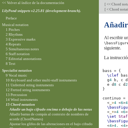
<< Volver al índice de la documentación
[
<< Chord not
[
< Chord nota
LilyPond snippets v2.25.81 (development-branch).
Preface
Añadir 
Musical notation
1 Pitches
2 Rhythms
Al escribir u
3 Expressive marks
\bassFigur
4 Repeats
siguiente.
5 Simultaneous notes
6 Staff notation
La instrucci
7 Editorial annotations
8 Text
Specialist notation
bass
=
{
9 Vocal music
\clef
bas
g
4
b,
c
d
10 Keyboard and other multi-staff instruments
e
d
8
c
d
2
11 Unfretted string instruments
}
12 Fretted string instruments
13 Percussion
continuo
=
14 Wind instruments
<
_>
4
<
6
>
4
15 Chord notation
\bassFigu
Añadir un bajo cifrado encima o debajo de las notas
<
_+
>
4
<
6
>
Añadir barras de compás al contexto de nombres de
\set
Staf
acorde (ChordNames)
\bassFigu
Ajustar los glifos de las alteraciones en el bajo cifrado
<
4
>
4.
<
4
>