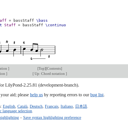
aff
=
bassStaff
\bass
t
Staff
=
bassStaff
\continuo
ation
]
[
Top
][
Contents
]
tion
]
[
Up: Chord notation
]
 for LilyPond-2.25.81 (development-branch).
our aid; please
help us
by reporting errors to our
bug list
.
s:
English
,
Català
,
Deutsch
,
Français
,
Italiano
,
日本語
.
c language selection
.
highlighting
–
Save syntax highlighting preference