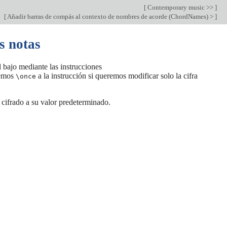
[
Contemporary music >>
]
[
Añadir barras de compás al contexto de nombres de acorde (ChordNames) >
]
s notas
l bajo mediante las instrucciones
nemos
a la instrucción si queremos modificar solo la cifra
\once
o cifrado a su valor predeterminado.