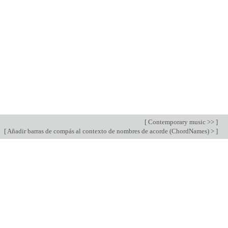
[
Contemporary music >>
]
[
Añadir barras de compás al contexto de nombres de acorde (ChordNames) >
]