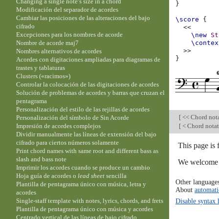
Changing a single note’s size in a chord
}
Modificación del separador de acordes
Cambiar las posiciones de las alteraciones del bajo
\score
{
cifrado
<<
Excepciones para los nombres de acorde
\new
St
Nombre de acorde maj7
\contex
>>
Nombres alternativos de acordes
}
Acordes con digitaciones ampliadas para diagramas de
trastes y tablaturas
Clusters («racimos»)
Controlar la colocación de las digitaciones de acordes
Solución de problemas de acordes y barras que cruzan el
pentagrama
Personalización del estilo de las rejillas de acordes
[
<< Chord not
Personalización del símbolo de Sin Acorde
[
< Chord nota
Impresión de acordes complejos
Dividir manualmente las líneas de extensión del bajo
cifrado para ciertos números solamente
This page is
Print chord names with same root and different bass as
slash and bass note
We welcome y
Imprimir los acordes cuando se produce un cambio
Hoja guía de acordes o
lead sheet
sencilla
Other language
Plantilla de pentagrama único con música, letra y
About
automati
acordes
Single-staff template with notes, lyrics, chords, and frets
Disable syntax 
Plantilla de pentagrama único con música y acordes
Centrado vertical de las líneas de bajo cifrado