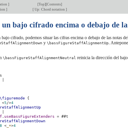
ation
]
[
Top
][
Contents
]
tion
]
[
Up: Chord notation
]
un bajo cifrado encima o debajo de la
n bajo cifrado, podemos situar las cifras encima o debajo de las notas de
y
. Antepo
eStaffAlignmentDown
\bassFigureStaffAlignmentUp
ón
reinicia la dirección del baj
\bassFigureStaffAlignmentNeutral
s
|
\figuremode
{
<
5
/
>
4
reStaffAlignmentUp
|
f
.
useBassFigureExtenders
=
#
#t
reStaffAlignmentDown
8
<
_+
>
4