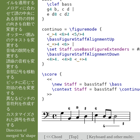
イルを適用する
\clef
bass
メロディに合わ
g
4
b,
c
d
|
せて譜の中央に
e
d
8
c
d
2
ある音符の符幹
}
の向きを自動で
変更する
continuo
=
\figuremode
{
<
_>
4
<
6
>
4
<
5
/
>
4
オッターバ囲み
\bassFigureStaffAlignmentUp
のテキストを変
<
_+
>
4
<
6
>
|
更する
\set
Staff
.
useBassFigureExtenders
=
#
音域の隙間を変
\bassFigureStaffAlignmentDown
更する
<
4
>
4.
<
4
>
8
<
_+
>
4
譜線の音程を変
}
更する
音部記号を移動
\score
{
する
<<
ピッチに応じて
\new
Staff
=
bassStaff
\bass
符頭の色を変更
\context
Staff
=
bassStaff
\continu
する
>>
異なるピッチの
}
音符列を作成す
る
カスタマイズさ
れた調号を作成
する
Direction of
merged ‘fa’ shape
[
<< Chord
[
Top
]
[
Keyboard and other multi-