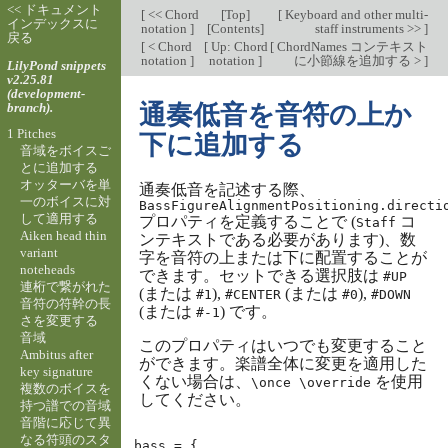
<< ドキュメント
[
<< Chord
[
Top
]
[
Keyboard and other multi-
インデックスに
notation
]
[
Contents
]
staff instruments >>
]
戻る
[
< Chord
[
Up: Chord
[
ChordNames コンテキスト
notation
]
notation
]
に小節線を追加する >
]
LilyPond snippets
v2.25.81
(development-
branch).
通奏低音を音符の上か
1 Pitches
下に追加する
音域をボイスご
とに追加する
オッターバを単
通奏低音を記述する際、
一のボイスに対
BassFigureAlignmentPositioning.directi
して適用する
プロパティを定義することで (
コ
Staff
Aiken head thin
ンテキストである必要があります)、数
variant
字を音符の上または下に配置することが
noteheads
できます。セットできる選択肢は
#UP
連桁で繋がれた
(または
),
(または
),
#1
#CENTER
#0
#DOWN
音符の符幹の長
(または
) です。
#-1
さを変更する
音域
このプロパティはいつでも変更すること
Ambitus after
ができます。楽譜全体に変更を適用した
key signature
くない場合は、
を使用
\once \override
複数のボイスを
してください。
持つ譜での音域
音階に応じて異
なる符頭のスタ
bass
=
{