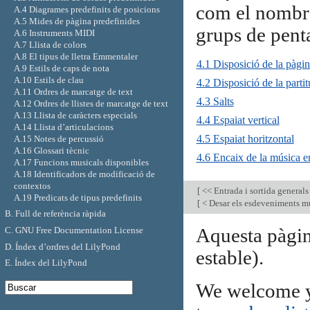
com el nombre 
A.4 Diagrames predefinits de posicions
A.5 Mides de pàgina predefinides
grups de pent
A.6 Instruments MIDI
A.7 Llista de colors
A.8 El tipus de lletra Emmentaler
4.1 Disposició de la pàgi
A.9 Estils de caps de nota
A.10 Estils de clau
4.2 Disposició de la partit
A.11 Ordres de marcatge de text
4.3 Salts
A.12 Ordres de llistes de marcatge de text
A.13 Llista de caràcters especials
4.4 Espaiat vertical
A.14 Llista d’articulacions
4.5 Espaiat horitzontal
A.15 Notes de percussió
A.16 Glossari tècnic
4.6 Encaix de la música 
A.17 Funcions musicals disponibles
A.18 Identificadors de modificació de
contextos
[
<< Entrada i sortida general
A.19 Predicats de tipus predefinits
[
< Desar els esdeveniments mu
B. Full de referència ràpida
Aquesta pàgin
C. GNU Free Documentation License
D. Índex d’ordres del LilyPond
estable).
E. Índex del LilyPond
We welcome y