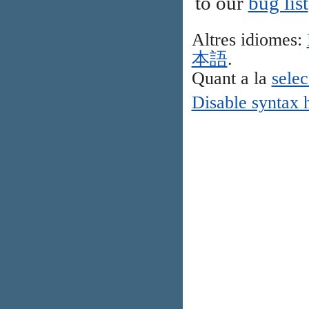
to our
bug list
Altres idiomes:
本語
.
Quant a la
selec
Disable syntax 