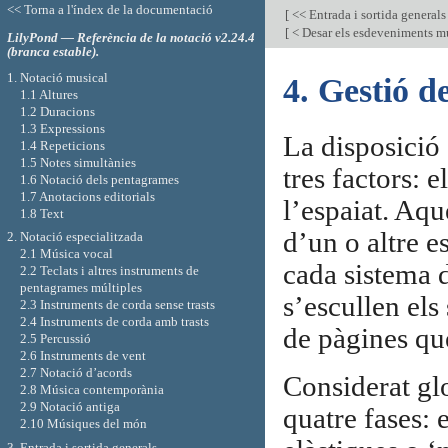
<< Torna a l'índex de la documentació
[
<< Entrada i sortida general
[
< Desar els esdeveniments mu
LilyPond — Referència de la notació v2.24.4
(branca estable).
1. Notació musical
4. Gestió de
1.1 Altures
1.2 Duracions
1.3 Expressions
La disposició
1.4 Repeticions
1.5 Notes simultànies
tres factors: e
1.6 Notació dels pentagrames
1.7 Anotacions editorials
l’espaiat. Aqu
1.8 Text
d’un o altre e
2. Notació especialitzada
2.1 Música vocal
cada sistema d
2.2 Teclats i altres instruments de
pentagrames múltiples
s’escullen els
2.3 Instruments de corda sense trasts
2.4 Instruments de corda amb trasts
de pàgines que
2.5 Percussió
2.6 Instruments de vent
2.7 Notació d’acords
Considerat gl
2.8 Música contemporània
2.9 Notació antiga
quatre fases: 
2.10 Músiques del món
3. Entrada i sortida generals