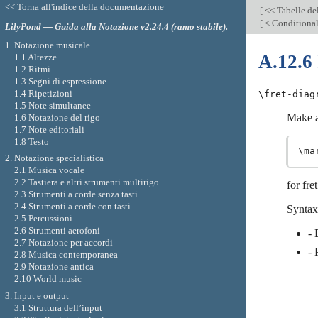
<< Torna all'indice della documentazione
[
<< Tabelle de
[
< Conditiona
LilyPond — Guida alla Notazione v2.24.4 (ramo stabile).
1. Notazione musicale
A.12.6
1.1 Altezze
1.2 Ritmi
1.3 Segni di espressione
1.4 Ripetizioni
\fret-diag
1.5 Note simultanee
Make a
1.6 Notazione del rigo
1.7 Note editoriali
1.8 Testo
2. Notazione specialistica
2.1 Musica vocale
2.2 Tastiera e altri strumenti multirigo
for fre
2.3 Strumenti a corde senza tasti
2.4 Strumenti a corde con tasti
Syntax
2.5 Percussioni
2.6 Strumenti aerofoni
- 
2.7 Notazione per accordi
- 
2.8 Musica contemporanea
2.9 Notazione antica
2.10 World music
3. Input e output
3.1 Struttura dell’input