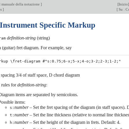
l manuale della notazione
]
[
Inizio
]
ls
]
[
Su : C
 Instrument Specific Markup
definition-string
(string)
ram
 (guitar) fret diagram. For example, say
t spacing 3/4 of staff space, D chord diagram
 rules for
definition-string
:
Diagram items are separated by semicolons.
Possible items:
number
– Set the fret spacing of the diagram (in staff spaces). D
s:
number
– Set the line thickness (relative to normal line thicknes
t:
number
– Set the height of the diagram in frets. Default: 4.
h: