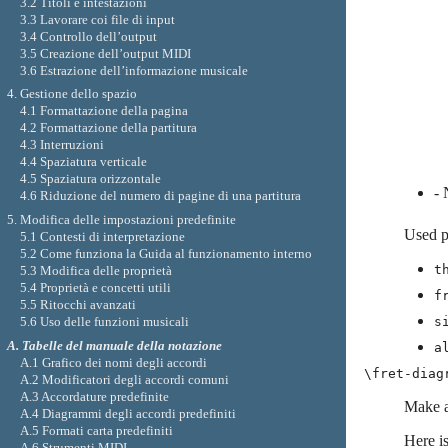
3.2 Titoli e intestazioni
3.3 Lavorare coi file di input
3.4 Controllo dell’output
3.5 Creazione dell’output MIDI
3.6 Estrazione dell’informazione musicale
4. Gestione dello spazio
4.1 Formattazione della pagina
4.2 Formattazione della partitura
4.3 Interruzioni
4.4 Spaziatura verticale
4.5 Spaziatura orizzontale
- 
4.6 Riduzione del numero di pagine di una partitura
5. Modifica delle impostazioni predefinite
Used p
5.1 Contesti di interpretazione
5.2 Come funziona la Guida al funzionamento interno
t
5.3 Modifica delle proprietà
5.4 Proprietà e concetti utili
f
5.5 Ritocchi avanzati
s
5.6 Uso delle funzioni musicali
A. Tabelle del manuale della notazione
a
A.1 Grafico dei nomi degli accordi
\fret-diag
A.2 Modificatori degli accordi comuni
A.3 Accordature predefinite
Make a
A.4 Diagrammi degli accordi predefiniti
A.5 Formati carta predefiniti
Here i
A.6 Strumenti MIDI