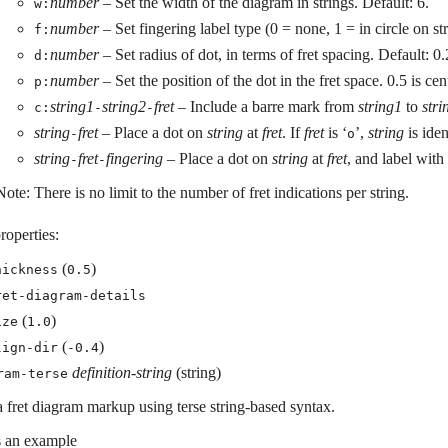
number
– Set the width of the diagram in strings. Default: 6.
w:
number
– Set fingering label type (0 = none, 1 = in circle on st
f:
number
– Set radius of dot, in terms of fret spacing. Default: 0.
d:
number
– Set the position of the dot in the fret space. 0.5 is cen
p:
string1
string2
fret
– Include a barre mark from
string1
to
stri
c:
-
-
string
fret
– Place a dot on
string
at
fret
. If
fret
is ‘
’,
string
is iden
-
o
string
fret
fingering
– Place a dot on
string
at
fret
, and label with
-
-
Note: There is no limit to the number of fret indications per string.
roperties:
(
)
hickness
0.5
ret-diagram-details
(
)
ize
1.0
(
)
lign-dir
-0.4
definition-string
(string)
ram-terse
 fret diagram markup using terse string-based syntax.
s an example