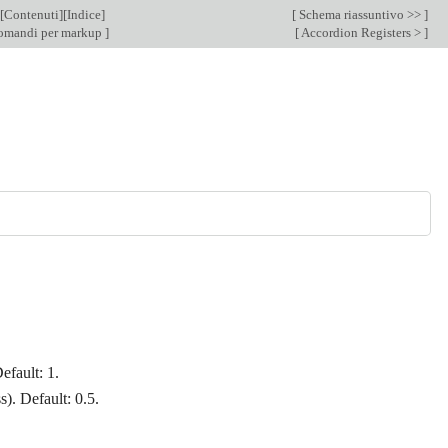
[
Contenuti
][
Indice
]
[
Schema riassuntivo >>
]
omandi per markup
]
[
Accordion Registers >
]
efault: 1.
s). Default: 0.5.