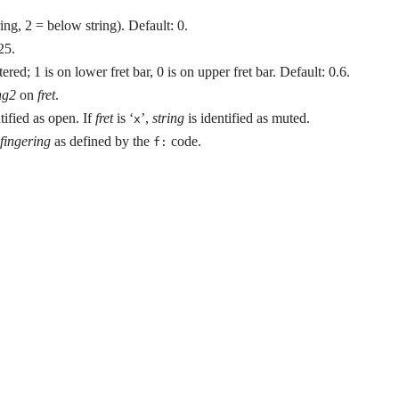
ring, 2 = below string). Default: 0.
25.
tered; 1 is on lower fret bar, 0 is on upper fret bar. Default: 0.6.
ng2
on
fret
.
tified as open. If
fret
is ‘
’,
string
is identified as muted.
x
fingering
as defined by the
code.
f: