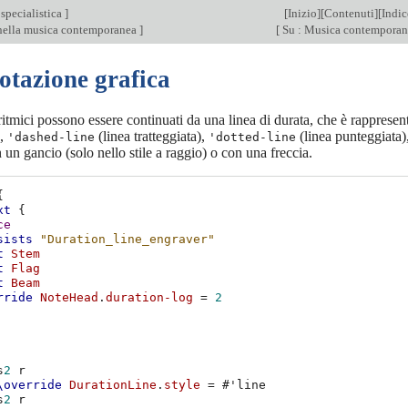
specialistica
]
[
Inizio
][
Contenuti
][
Indic
nella musica contemporanea
]
[
Su : Musica contempora
otazione grafica
ritmici possono essere continuati da una linea di durata, che è rappresen
),
(linea tratteggiata),
(linea punteggiata)
'dashed-line
'dotted-line
 un gancio (solo nello stile a raggio) o con una freccia.
{
xt
{
ce
sists
"Duration_line_engraver"
t
Stem
t
Flag
t
Beam
rride
NoteHead
.
duration-log
=
2
s
2
r
\override
DurationLine
.
style
=
#
'line
s
2
r