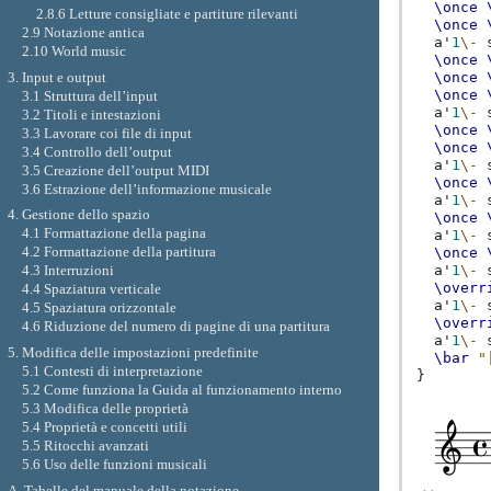
\once
2.8.6 Letture consigliate e partiture rilevanti
\once
2.9 Notazione antica
a'
1
\-
2.10 World music
\once
3. Input e output
\once
\once
3.1 Struttura dell’input
a'
1
\-
3.2 Titoli e intestazioni
\once
3.3 Lavorare coi file di input
\once
3.4 Controllo dell’output
a'
1
\-
3.5 Creazione dell’output MIDI
\once
3.6 Estrazione dell’informazione musicale
a'
1
\-
4. Gestione dello spazio
\once
4.1 Formattazione della pagina
a'
1
\-
4.2 Formattazione della partitura
\once
a'
1
\-
4.3 Interruzioni
\overr
4.4 Spaziatura verticale
a'
1
\-
4.5 Spaziatura orizzontale
\overr
4.6 Riduzione del numero di pagine di una partitura
a'
1
\-
5. Modifica delle impostazioni predefinite
\bar
"
5.1 Contesti di interpretazione
}
5.2 Come funziona la Guida al funzionamento interno
5.3 Modifica delle proprietà
5.4 Proprietà e concetti utili
5.5 Ritocchi avanzati
5.6 Uso delle funzioni musicali
A. Tabelle del manuale della notazione