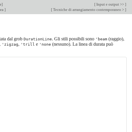
e
]
[
Input e output >>
]
nea
]
[
Tecniche di arrangiamento contemporaneo >
]
tata dal grob
. Gli stili possibili sono
(raggio),
DurationLine
'beam
,
,
e
(nessuno). La linea di durata può
'zigzag
'trill
'none