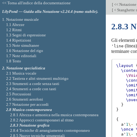
<< Torna all'indice della documentazione
[
<< Notazione 
[
< Stanghette 
LilyPond — Guida alla Notazione v2.24.4 (ramo stabile).
1. Notazione musicale
2.8.3 N
1.1 Altezze
1.2 Ritmi
1.3 Segni di espressione
Gli elementi 
1.4 Ripetizioni
1.5 Note simultanee
(linea
'line
1.6 Notazione del rigo
terminare con
1.7 Note editoriali
1.8 Testo
\layout
2. Notazione specialistica
\conte
2.1 Musica vocale
\Voi
2.2 Tastiera e altri strumenti multirigo
\con
2.3 Strumenti a corde senza tasti
\omi
2.4 Strumenti a corde con tasti
\omi
2.5 Percussioni
\omi
2.6 Strumenti aerofoni
\ove
2.7 Notazione per accordi
}
2.8 Musica contemporanea
}
2.8.1 Altezza e armonica nella musica contemporanea
{
2.8.2 Approcci contemporanei al ritmo
a'
1
\-
2.8.3 Notazione grafica
\once
2.8.4 Tecniche di arrangiamento contemporaneo
a'
1
\-
2.8.5 Nuove tecniche strumentali