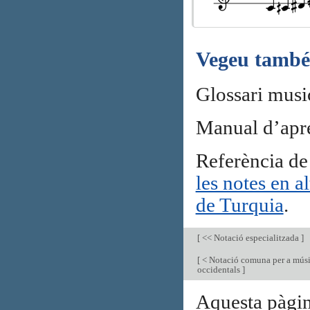
Vegeu també
Glossari musi
Manual d’apr
Referència de
les notes en a
de Turquia
.
[
<< Notació especialitzada
]
[
< Notació comuna per a mús
occidentals
]
Aquesta pàgin