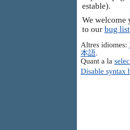
estable).
We welcome y
to our
bug list
Altres idiomes:
本語
.
Quant a la
selec
Disable syntax 