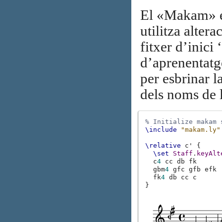
El «Makam» és
utilitza alter
fitxer d’inici ‘
d’aprenentatg
per esbrinar l
dels noms de l
% Initialize makam 
\include
"makam.ly"
\relative
c'
{
\set
Staff
.
keyAlt
c
4
cc
db
fk
gbm
4
gfc
gfb
efk
fk
4
db
cc
c
}