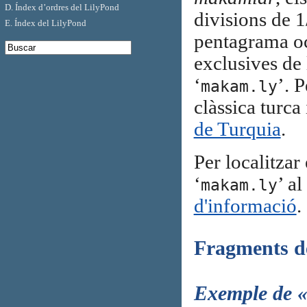
D. Índex d’ordres del LilyPond
divisions de 1
E. Índex del LilyPond
pentagrama oc
exclusives de 
‘
’. 
makam.ly
clàssica turca
de Turquia
.
Per localitzar 
‘
’ a
makam.ly
d'informació
.
Fragments de
Exemple de