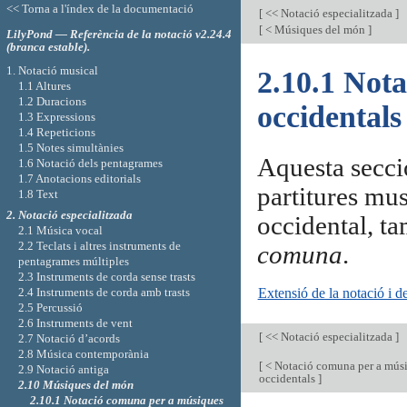
<< Torna a l'índex de la documentació
[
<< Notació especialitzada
]
[
< Músiques del món
]
LilyPond — Referència de la notació v2.24.4
(branca estable).
1. Notació musical
2.10.1 Not
1.1 Altures
1.2 Duracions
occidentals
1.3 Expressions
1.4 Repeticions
1.5 Notes simultànies
Aquesta secció
1.6 Notació dels pentagrames
1.7 Anotacions editorials
partitures mus
1.8 Text
2. Notació especialitzada
occidental, 
2.1 Música vocal
2.2 Teclats i altres instruments de
comuna
.
pentagrames múltiples
2.3 Instruments de corda sense trasts
Extensió de la notació i d
2.4 Instruments de corda amb trasts
2.5 Percussió
2.6 Instruments de vent
[
<< Notació especialitzada
]
2.7 Notació d’acords
2.8 Música contemporània
[
< Notació comuna per a mús
2.9 Notació antiga
occidentals
]
2.10 Músiques del món
2.10.1 Notació comuna per a músiques