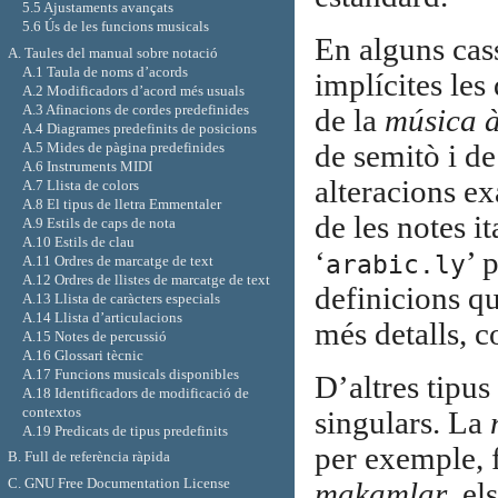
5.5 Ajustaments avançats
5.6 Ús de les funcions musicals
En alguns cass
A. Taules del manual sobre notació
A.1 Taula de noms d’acords
implícites les
A.2 Modificadors d’acord més usuals
A.3 Afinacions de cordes predefinides
de la
música 
A.4 Diagrames predefinits de posicions
A.5 Mides de pàgina predefinides
de semitò i de
A.6 Instruments MIDI
alteracions ex
A.7 Llista de colors
A.8 El tipus de lletra Emmentaler
de les notes it
A.9 Estils de caps de nota
A.10 Estils de clau
‘
’ 
arabic.ly
A.11 Ordres de marcatge de text
A.12 Ordres de llistes de marcatge de text
definicions qu
A.13 Llista de caràcters especials
A.14 Llista d’articulacions
més detalls, 
A.15 Notes de percussió
A.16 Glossari tècnic
A.17 Funcions musicals disponibles
D’altres tipus
A.18 Identificadors de modificació de
contextos
singulars. La
A.19 Predicats de tipus predefinits
per exemple, 
B. Full de referència ràpida
C. GNU Free Documentation License
makamlar
, el