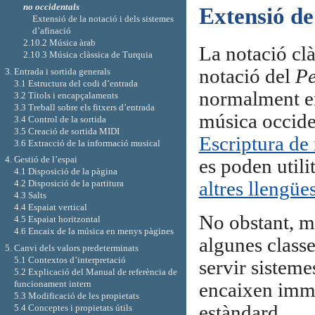
no occidentals
Extensió de 
Extensió de la notació i dels sistemes
d’afinació
2.10.2 Música àrab
La notació cl
2.10.3 Música clàssica de Turquia
notació del
Pe
3. Entrada i sortida generals
3.1 Estructura del codi d’entrada
normalment en 
3.2 Títols i encapçalaments
3.3 Treball sobre els fitxers d’entrada
música occiden
3.4 Control de la sortida
3.5 Creació de sortida MIDI
Escriptura de
3.6 Extracció de la informació musical
4. Gestió de l’espai
es poden utili
4.1 Disposició de la pàgina
altres llengüe
4.2 Disposició de la partitura
4.3 Salts
4.4 Espaiat vertical
No obstant, mo
4.5 Espaiat horitzontal
4.6 Encaix de la música en menys pàgines
algunes classe
5. Canvi dels valors predeterminats
5.1 Contextos d’interpretació
servir sisteme
5.2 Explicació del Manual de referència de
funcionament intern
encaixen imme
5.3 Modificació de les propietats
estàndard.
5.4 Conceptes i propietats útils