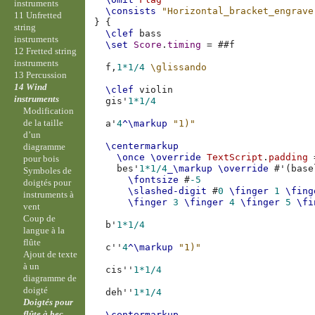
instruments
\consists
"Horizontal_bracket_engrave
11 Unfretted
}
{
string
\clef
bass
instruments
\set
Score
.
timing
=
#
#f
12 Fretted string
instruments
f,
1*
1/4
\glissando
13 Percussion
14 Wind
\clef
violin
instruments
gis'
1*
1/4
Modification
de la taille
a'
4
^\markup
"1)"
d’un
\centermarkup
diagramme
\once
\override
TextScript
.
padding
pour bois
bes'
1*
1/4
_\markup
\override
#
'
(
base
Symboles de
\fontsize
#
-5
doigtés pour
\slashed-digit
#
0
\finger
1
\fing
instruments à
\finger
3
\finger
4
\finger
5
\fi
vent
Coup de
b'
1*
1/4
langue à la
flûte
c''
4
^\markup
"1)"
Ajout de texte
à un
cis''
1*
1/4
diagramme de
doigté
deh''
1*
1/4
Doigtés pour
flûte à bec
\centermarkup