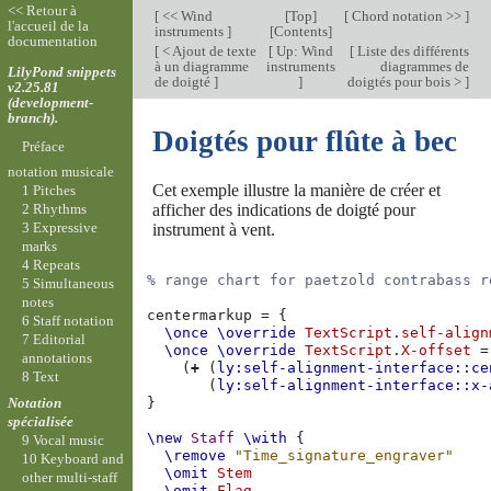
<< Retour à
[
<< Wind
[
Top
]
[
Chord notation >>
]
l'accueil de la
instruments
]
[
Contents
]
documentation
[
< Ajout de texte
[
Up: Wind
[
Liste des différents
à un diagramme
instruments
diagrammes de
LilyPond snippets
de doigté
]
]
doigtés pour bois >
]
v2.25.81
(development-
branch).
Doigtés pour flûte à bec
Préface
notation musicale
Cet exemple illustre la manière de créer et
1 Pitches
afficher des indications de doigté pour
2 Rhythms
3 Expressive
instrument à vent.
marks
4 Repeats
% range chart for paetzold contrabass r
5 Simultaneous
notes
centermarkup
=
{
6 Staff notation
\once
\override
TextScript
.
self-align
7 Editorial
\once
\override
TextScript
.
X-offset
=
annotations
(
+
(
ly:self-alignment-interface::ce
8 Text
(
ly:self-alignment-interface::x-
Notation
}
spécialisée
\new
Staff
\with
{
9 Vocal music
\remove
"Time_signature_engraver"
10 Keyboard and
\omit
Stem
other multi-staff
\omit
Flag