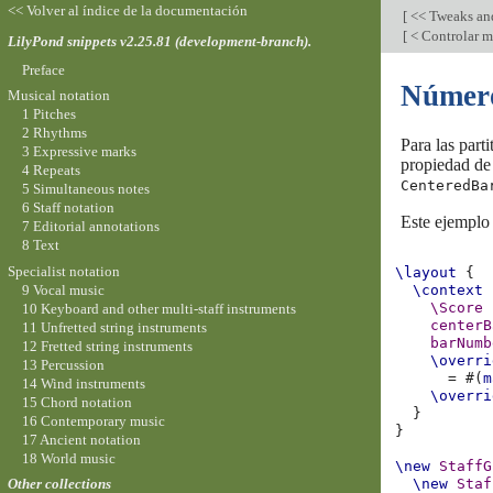
<< Volver al índice de la documentación
[
<< Tweaks an
[
< Controlar m
LilyPond snippets v2.25.81 (development-branch).
Preface
Número
Musical notation
1 Pitches
2 Rhythms
Para las part
3 Expressive marks
propiedad de
4 Repeats
CenteredBa
5 Simultaneous notes
6 Staff notation
Este ejemplo
7 Editorial annotations
8 Text
Specialist notation
\layout
{
9 Vocal music
\context
\Score
10 Keyboard and other multi-staff instruments
centerB
11 Unfretted string instruments
barNumb
12 Fretted string instruments
\overri
13 Percussion
=
#(
m
14 Wind instruments
\overri
15 Chord notation
}
16 Contemporary music
}
17 Ancient notation
18 World music
\new
StaffG
\new
Staf
Other collections