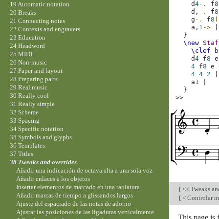
d
4
-.
f
8
19 Automatic notation
d,
-.
f
8
20 Breaks
g
-.
f
8
(
21 Connecting notes
a,
1
->
|
22 Contexts and engravers
}
23 Education
\new
Staf
24 Headword
\clef
b
25 MIDI
d
4
f
8
e
26 Non-music
4
f
8
e
27 Paper and layout
4
4
2
|
28 Preparing parts
a
1
|
29 Real music
}
30 Really cool
>>
31 Really simple
32 Scheme
33 Spacing
34 Specific notation
35 Symbols and glyphs
36 Templates
37 Titles
38 Tweaks and overrides
Añadir una indicación de octava alta a una sola voz
Añadir enlaces a los objetos
Insertar elementos de marcado en una tablatura
[
<< Tweaks an
Añadir marcas de tiempo a glissandos largos
[
< Controlar m
Ajuste del espaciado de las notas de adorno
Ajustar las posiciones de las ligaduras verticalmente
This page is