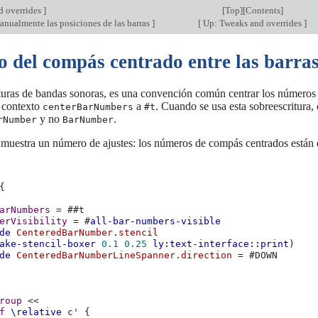
d overrides
]
[
Top
][
Contents
]
anualmente las posiciones de las barras
]
[
Up: Tweaks and overrides
]
 del compás centrado entre las barra
ituras de bandas sonoras, es una convención común centrar los números d
 contexto
a
. Cuando se usa esta sobreescritura,
centerBarNumbers
#t
y no
.
rNumber
BarNumber
 muestra un número de ajustes: los números de compás centrados están e
{
arNumbers
=
#
#t
erVisibility
=
#
all-bar-numbers-visible
de
CenteredBarNumber
.
stencil
ake-stencil-boxer
0.1
0.25
ly:text-interface::print
)
de
CenteredBarNumberLineSpanner
.
direction
=
#
DOWN
roup
<<
f
\relative
c'
{