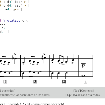
(
e
d
4
)
bes'
->
|
(
e
d
4
)
cis'
->
|
d
e
4
)
g
->
|
f
\relative
c
{
ass
d
2
~
|
d
2
~
|
d overrides
]
[
Top
][
Contents
]
anualmente las posiciones de las barras
]
[
Up: Tweaks and overrides
]
 for LilyPond-2.25.81 (development-branch).