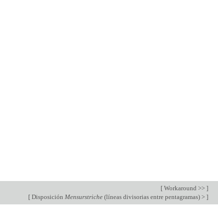
[
Workaround >>
]
[
Disposición
Mensurstriche
(líneas divisorias entre pentagramas) >
]