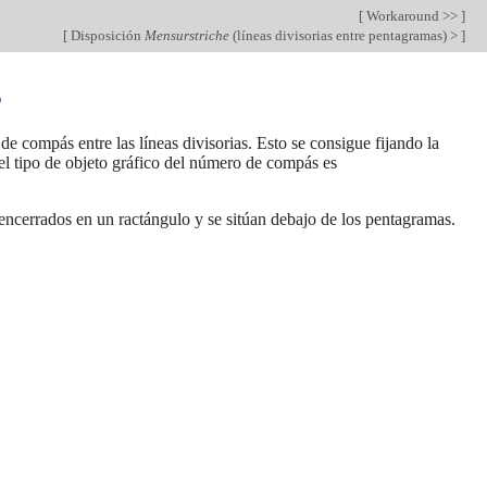
[
Workaround >>
]
[
Disposición
Mensurstriche
(líneas divisorias entre pentagramas) >
]
s
e compás entre las líneas divisorias. Esto se consigue fijando la
 el tipo de objeto gráfico del número de compás es
ncerrados en un ractángulo y se sitúan debajo de los pentagramas.