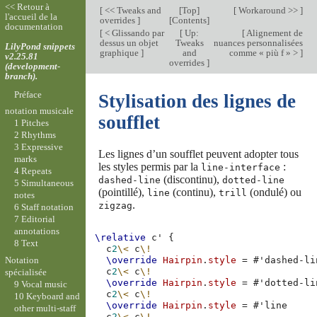
<< Retour à
[
<< Tweaks and
[
Top
]
[
Workaround >>
]
l'accueil de la
overrides
]
[
Contents
]
documentation
[
< Glissando par
[
Up:
[
Alignement de
dessus un objet
Tweaks
nuances personnalisées
LilyPond snippets
graphique
]
and
comme « più f » >
]
v2.25.81
overrides
]
(development-
branch).
Préface
Stylisation des lignes de
notation musicale
soufflet
1 Pitches
2 Rhythms
3 Expressive
Les lignes d’un soufflet peuvent adopter tous
marks
les styles permis par la
:
line-interface
4 Repeats
(discontinu),
dashed-line
dotted-line
5 Simultaneous
(pointillé),
(continu),
(ondulé) ou
line
trill
notes
.
zigzag
6 Staff notation
7 Editorial
annotations
\relative
c'
{
8 Text
c
2
\<
c
\!
Notation
\override
Hairpin
.
style
=
#
'dashed-li
c
2
\<
c
\!
spécialisée
\override
Hairpin
.
style
=
#
'dotted-li
9 Vocal music
c
2
\<
c
\!
10 Keyboard and
\override
Hairpin
.
style
=
#
'line
other multi-staff
c
2
\<
c
\!