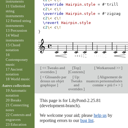
instruments
\override
Hairpin
.
style
=
#
'trill
11 Unfretted
c
2
\<
c
\!
string
\override
Hairpin
.
style
=
#
'zigzag
instruments
c
2
\<
c
\!
12 Fretted string
\revert
Hairpin
.
style
instruments
c
2
\<
c
\!
13 Percussion
}
14 Wind
instruments
15 Chord
notation
16
Contemporary
music
[
<< Tweaks and
[
Top
]
[
Workaround >>
]
17 Ancient
overrides
]
[
Contents
]
notation
[
< Glissando par
[
Up:
[
Alignement de
18 World music
dessus un objet
Tweaks
nuances personnalisées
graphique
]
and
comme « più f » >
]
Autres collections
overrides
]
19 Automatic
notation
This page is for LilyPond-2.25.81
20 Breaks
21 Connecting
(development-branch).
notes
22 Contexts and
We welcome your aid; please
help us
by
engravers
reporting errors to our
bug list
.
23 Education