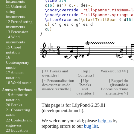
\time
2/4
instruments
c
16
(
as'
)
c,
-.
des
-.
11 Unfretted
\once\override
TrillSpanner
.
minimum-l
string
\once\override
TrillSpanner
.
springs-a
instruments
\afterGrace
es
4
\startTrillSpan
{
d
16
[
12 Fretted string
c
(
c'
g
es
c
g'
es
d
instruments
c
8
)
13 Percussion
}
14 Wind
instruments
15 Chord
notation
16
Contemporary
music
[
<< Tweaks and
[
Top
]
[
Workaround >>
]
17 Ancient
overrides
]
[
Contents
]
notation
[
< Personnalisation
[
Up:
[
Rappel du
18 World music
des extenseurs de
Tweaks
glissando à
nuance textuelle
]
and
l’occasion d’une
Autres collections
overrides
]
alternative >
]
19 Automatic
notation
This page is for LilyPond-2.25.81
20 Breaks
21 Connecting
(development-branch).
notes
22 Contexts and
We welcome your aid; please
help us
by
engravers
reporting errors to our
bug list
.
23 Education