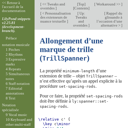
<< Retour à
[
<< Tweaks and
[
Top
]
[
Workaround >>
]
l'accueil de la
overrides
]
[
Contents
]
documentation
[
< Personnalisation
[
Up:
[
Rappel du
des extenseurs de
Tweaks
glissando à
LilyPond snippets
nuance textuelle
]
and
l’occasion d’une
v2.25.81
overrides
]
alternative >
]
(development-
branch).
Préface
Allongement d’une
notation musicale
marque de trille
1 Pitches
2 Rhythms
(
)
TrillSpanner
3 Expressive
marks
4 Repeats
La propriété
d’une
minimum-length
5 Simultaneous
extension de trille – objet
–
TrillSpanner
notes
n’est effective qu’après un appel explicite à la
6 Staff notation
procédure
.
set-spacing-rods
7 Editorial
annotations
Pour ce faire, la propriété
set-spacing-rods
8 Text
doit être définie à
ly:spanner::set-
Notation
.
spacing-rods
spécialisée
9 Vocal music
\relative
c'
{
10 Keyboard and
\key
c
\minor
other multi-staff