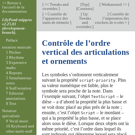
<< Retour à
[
<< Tweaks and
[
Top
]
[
Workaround >>
]
l'accueil de la
overrides
]
[
Contents
]
documentation
[
< Contrôle de
[
Up:
[
Contrôle de
l’apparence des
Tweaks
l’impression des
LilyPond snippets
traits de trémolo
]
and
crochets de n-olet >
]
v2.25.81
overrides
]
(development-
branch).
Préface
Contrôle de l’ordre
notation musicale
vertical des articulations
1 Pitches
2 Rhythms
et ornements
3 Expressive
marks
4 Repeats
Les symboles s’ordonnent verticalement
5 Simultaneous
suivant la propriété
. Plus
script-priority
notes
sa valeur numérique est faible, plus le
6 Staff notation
symbole sera proche de la note. Dans
7 Editorial
l’exemple suivant, l’objet
– le
TextScript
annotations
dièse – a d’abord la propriété la plus basse et
8 Text
se voit donc placé au plus près de la note ;
Notation
ensuite, c’est l’objet
– le mordant –
Script
spécialisée
qui a la propriété la plus basse, et se place
9 Vocal music
alors sous le dièse. Lorsque deux objets ont la
10 Keyboard and
même priorité, c’est l’ordre dans lequel ils
other multi-staff
sont indiqués qui détermine lequel sera placé