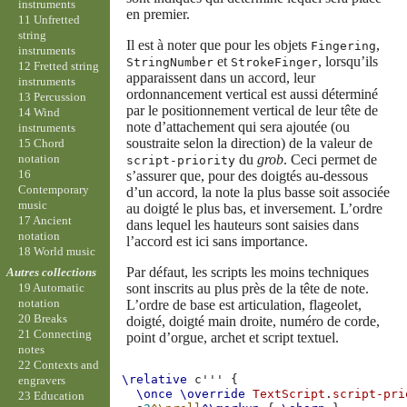
instruments
en premier.
11 Unfretted
string
Il est à noter que pour les objets
,
Fingering
instruments
et
, lorsqu’ils
StringNumber
StrokeFinger
12 Fretted string
apparaissent dans un accord, leur
instruments
ordonnancement vertical est aussi déterminé
13 Percussion
par le positionnement vertical de leur tête de
14 Wind
note d’attachement qui sera ajoutée (ou
instruments
soustraite selon la direction) de la valeur de
15 Chord
notation
du
grob
. Ceci permet de
script-priority
16
s’assurer que, pour des doigtés au-dessous
Contemporary
d’un accord, la note la plus basse soit associée
music
au doigté le plus bas, et inversement. L’ordre
17 Ancient
dans lequel les hauteurs sont saisies dans
notation
l’accord est ici sans importance.
18 World music
Par défaut, les scripts les moins techniques
Autres collections
sont inscrits au plus près de la tête de note.
19 Automatic
notation
L’ordre de base est articulation, flageolet,
20 Breaks
doigté, doigté main droite, numéro de corde,
21 Connecting
point d’orgue, archet et script textuel.
notes
22 Contexts and
\relative
c'''
{
engravers
\once
\override
TextScript
.
script-pri
23 Education