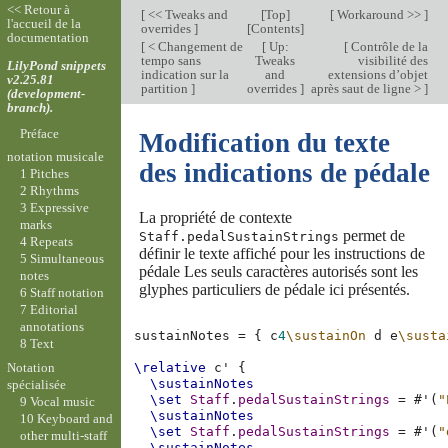
<< Retour à
[
<< Tweaks and
[
Top
]
[
Workaround >>
]
l'accueil de la
overrides
]
[
Contents
]
documentation
[
< Changement de
[
Up:
[
Contrôle de la
tempo sans
Tweaks
visibilité des
LilyPond snippets
indication sur la
and
extensions d’objet
v2.25.81
partition
]
overrides
]
après saut de ligne >
]
(development-
branch).
Préface
Modification du texte
notation musicale
des indications de pédale
1 Pitches
2 Rhythms
3 Expressive
La propriété de contexte
marks
permet de
Staff.pedalSustainStrings
4 Repeats
définir le texte affiché pour les instructions de
5 Simultaneous
pédale Les seuls caractères autorisés sont les
notes
glyphes particuliers de pédale ici présentés.
6 Staff notation
7 Editorial
annotations
sustainNotes
=
{
c
4
\sustainOn
d
e
\susta
8 Text
Notation
\relative
c'
{
\sustainNotes
spécialisée
\set
Staff
.
pedalSustainStrings
=
#
'
(
"
9 Vocal music
\sustainNotes
10 Keyboard and
\set
Staff
.
pedalSustainStrings
=
#
'
(
"
other multi-staff
\sustainNotes