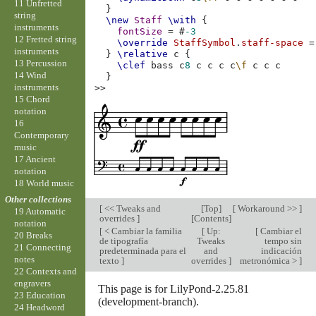
11 Unfretted
}
string
\new
Staff
\with
{
instruments
fontSize
=
#
-3
12 Fretted string
\override
StaffSymbol
.
staff-space
=
instruments
}
\relative
c
{
13 Percussion
\clef
bass
c
8
c
c
c
c
\f
c
c
c
14 Wind
}
instruments
>>
15 Chord
notation
16
Contemporary
music
17 Ancient
notation
18 World music
Other collections
[
<< Tweaks and
[
Top
]
[
Workaround >>
]
19 Automatic
overrides
]
[
Contents
]
notation
[
< Cambiar la familia
[
Up:
[
Cambiar el
20 Breaks
de tipografía
Tweaks
tempo sin
21 Connecting
predeterminada para el
and
indicación
notes
texto
]
overrides
]
metronómica >
]
22 Contexts and
engravers
This page is for LilyPond-2.25.81
23 Education
(development-branch).
24 Headword