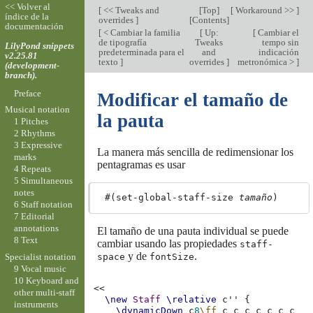
<< Volver al
[
<< Tweaks and
[
Top
]
[
Workaround >>
]
índice de la
overrides
]
[
Contents
]
documentación
[
< Cambiar la familia
[
Up:
[
Cambiar el
de tipografía
Tweaks
tempo sin
LilyPond snippets
predeterminada para el
and
indicación
v2.25.81
texto
]
overrides
]
metronómica >
]
(development-
branch).
Preface
Modificar el tamaño de
Musical notation
la pauta
1 Pitches
2 Rhythms
3 Expressive
La manera más sencilla de redimensionar los
marks
pentagramas es usar
4 Repeats
5 Simultaneous
notes
 #(set-global-staff-size 
tamaño
6 Staff notation
7 Editorial
annotations
El tamaño de una pauta individual se puede
8 Text
cambiar usando las propiedades
staff-
y de
.
space
fontSize
Specialist notation
9 Vocal music
10 Keyboard and
<<
other multi-staff
\new
Staff
\relative
c''
{
instruments
\dynamicDown
c
8
\ff
c
c
c
c
c
c
c