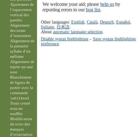
We welcome your aid; please
help us
by
Ajustement de
reporting errors to our
bug list
.
l’espacement
vertical des
paroles
Other languages:
English
,
Català
,
Deutsch
,
Español
,
Alignement
Italiano
,
日本語
.
des noms
About
automatic language selection
.
d’instrument
Disable syntax highlighting
–
Save syntax highlighting
Alignement de
preference
la première
syllabe d’un
mélisme
Alignement de
repère sur une
note
Blanchiment
de lignes de
portée avec la
commande
\whiteout
Texte centré
sous un
soufflet
Modification
du texte des
marques
d’octaviation