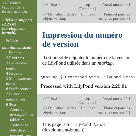
<< Retour à
[
<< Text
]
[
Top
]
[
Vocal music >>
]
l'accueil de la
[
Contents
]
documentation
[
< De l’ubiquité des
[
Up: Text
[
Piano et paroles
objets
markup
]
]
entre les portées >
]
LilyPond snippets
v2.25.81
(development-
branch).
Impression du numéro
Préface
de version
notation musicale
1 Pitches
Il est possible déjouter le numéro de la version
2 Rhythms
de LilyPond utilisée dans un
markup
.
3 Expressive
marks
4 Repeats
\markup
{
Processed
with
LilyPond
versi
5 Simultaneous
notes
6 Staff notation
7 Editorial
[
<< Text
]
[
Top
]
[
Vocal music >>
]
annotations
[
Contents
]
8 Text
[
< De l’ubiquité des
[
Up: Text
[
Piano et paroles
Ajout de
objets
markup
]
]
entre les portées >
]
markups
à une
tablature
This page is for LilyPond-2.25.81
Ajout de la
(development-branch).
date du jour à
une partition