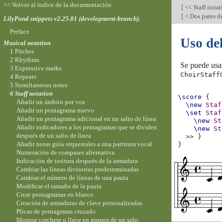
<< Volver al índice de la documentación
[
<< Staff nota
[
< Dos pares d
LilyPond snippets v2.25.81 (development-branch).
Preface
Uso de
Musical notation
1 Pitches
2 Rhythms
Se puede usa
3 Expressive marks
ChoirStaff
4 Repeats
5 Simultaneous notes
6 Staff notation
\score
{
Añadir un ámbito por voz
\new
Staf
Añadir un pentagrama nuevo
\set
Staf
Añadir un pentagrama adicional en un salto de línea
\new
St
Añadir indicadores a los pentagramas que se dividen
\new
St
después de un salto de línea
>>
}
Añadir notas guía orquestales a una partitura vocal
}
Numeración de compases alternativa
Indicación de tesitura después de la armadura
Cambiar las líneas divisorias predeterminadas
Cambiar el número de líneas de una pauta
Modificar el tamaño de la pauta
Crear pentagramas en blanco
Creación de armaduras de clave personalizadas
Plicas de pentagrama cruzado
Mostrar corchete o llave en grupos de un solo