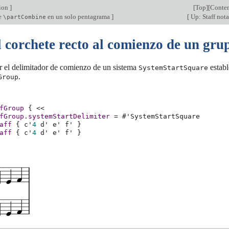
tion
]
[
Top
][
Conten
e
en un solo pentagrama
]
[
Up: Staff not
\partCombine
l corchete recto al comienzo de un gr
r el delimitador de comienzo de un sistema
establ
SystemStartSquare
.
Group
fGroup
{
<<
fGroup
.
systemStartDelimiter
=
#
'SystemStartSquare
aff
{
c'
4
d'
e'
f'
}
aff
{
c'
4
d'
e'
f'
}