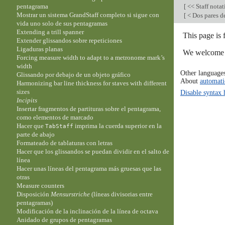
[
<< Staff nota
pentagrama
Mostrar un sistema GrandStaff completo si sigue con
[
< Dos pares d
vida uno solo de sus pentagramas
Extending a trill spanner
This page is
Extender glissandos sobre repeticiones
Ligaduras planas
We welcome y
Forcing measure width to adapt to a metronome mark’s
width
Other language
Glissando por debajo de un objeto gráfico
About
automati
Harmonizing bar line thickness for staves with different
sizes
Disable syntax 
Incipits
Insertar fragmentos de partituras sobre el pentagrama,
como elementos de marcado
Hacer que
imprima la cuerda superior en la
TabStaff
parte de abajo
Formateado de tablaturas con letras
Hacer que los glissandos se puedan dividir en el salto de
línea
Hacer unas líneas del pentagrama más gruesas que las
otras
Measure counters
Disposición
Mensurstriche
(líneas divisorias entre
pentagramas)
Modificación de la inclinación de la línea de octava
Anidado de grupos de pentagramas