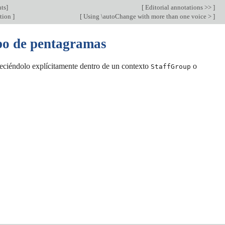
ts
]
[
Editorial annotations >>
]
ation
]
[
Using \autoChange with more than one voice >
]
upo de pentagramas
eciéndolo explícitamente dentro de un contexto
o
StaffGroup